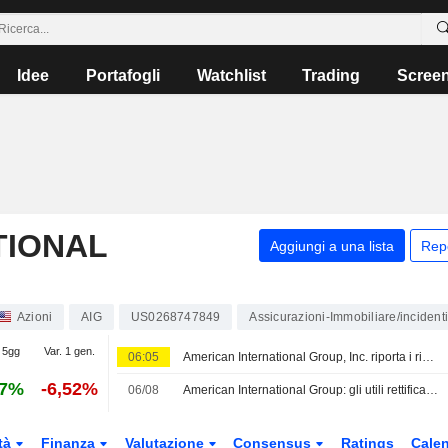
Idee
Portafogli
Watchlist
Trading
Scree
TIONAL
Aggiungi a una lista
Rep
Azioni
AIG
US0268747849
Assicurazioni-Immobiliare/incident
 5gg
Var. 1 gen.
06:05
American International Group, Inc. riporta i risultati degli utili per il secondo trimestre e per i sei mesi conclusi il 30 giugno 2026
37%
-6,52%
06/08
American International Group: gli utili rettificati del secondo trimestre aumentano, calano i ricavi netti da investimenti
tà
Finanza
Valutazione
Consensus
Ratings
Calen