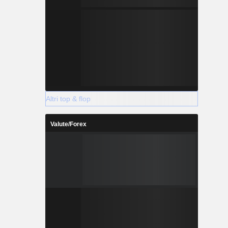
Altri top & flop
Valute/Forex