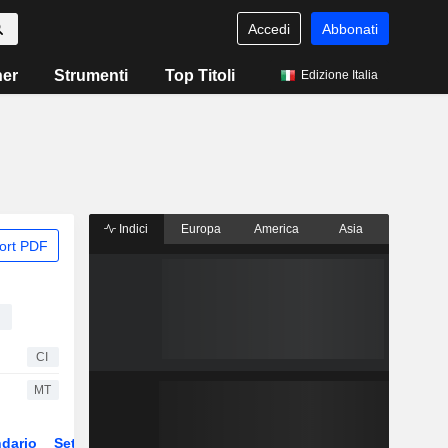
Accedi
Abbonati
ner
Strumenti
Top Titoli
Edizione Italia
Indici
Europa
America
Asia
ort PDF
i
CI
MT
dario
Settore
Derivati
ETF