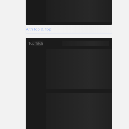
Altri top & flop
Top Titoli