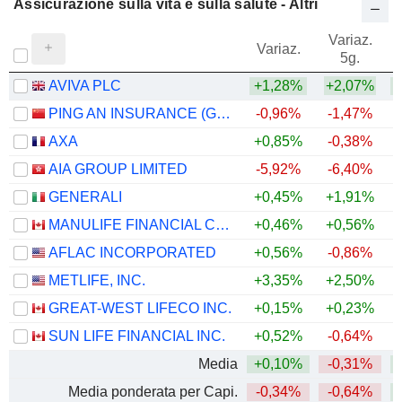
Assicurazione sulla vita e sulla salute - Altri
Variaz.
V
Variaz.
5g.
AVIVA PLC
+1,28%
+2,07%
PING AN INSURANCE (GROUP) COMPANY OF CHINA, LTD.
-0,96%
-1,47%
AXA
+0,85%
-0,38%
+
AIA GROUP LIMITED
-5,92%
-6,40%
GENERALI
+0,45%
+1,91%
+
MANULIFE FINANCIAL CORPORATION
+0,46%
+0,56%
+
AFLAC INCORPORATED
+0,56%
-0,86%
+
METLIFE, INC.
+3,35%
+2,50%
+
GREAT-WEST LIFECO INC.
+0,15%
+0,23%
+
SUN LIFE FINANCIAL INC.
+0,52%
-0,64%
+
Media
+0,10%
-0,31%
+
Media ponderata per Capi.
-0,34%
-0,64%
+