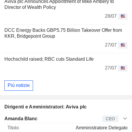
Aviva plc Announces Appointment of Mike Ambery to
Director of Wealth Policy
28/07
DCC Energy Backs GBP5.75 Billion Takeover Offer from
KKR, Bridgepoint Group
27/07
Hochschild raised; RBC cuts Standard Life
27/07
Più notizie
Dirigenti e Amministratori: Aviva plc
Manager
Titolo
Età
Da
Amanda Blanc
CEO
Amministratore Delegato