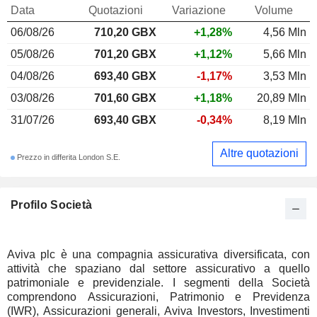
Data
Quotazioni
Variazione
Volume
06/08/26
710,20
GBX
+1,28%
4,56 Mln
05/08/26
701,20 GBX
+1,12%
5,66 Mln
04/08/26
693,40 GBX
-1,17%
3,53 Mln
03/08/26
701,60 GBX
+1,18%
20,89 Mln
31/07/26
693,40 GBX
-0,34%
8,19 Mln
Altre quotazioni
Prezzo in differita London S.E.
Profilo Società
Aviva plc è una compagnia assicurativa diversificata, con
attività che spaziano dal settore assicurativo a quello
patrimoniale e previdenziale. I segmenti della Società
comprendono Assicurazioni, Patrimonio e Previdenza
(IWR), Assicurazioni generali, Aviva Investors, Investimenti