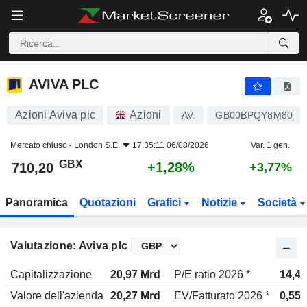
AVIVA PLC
710,20
p
+1,28%
AVIVA PLC
Azioni Aviva plc
Azioni
AV.
GB00BPQY8M80
Mercato chiuso -
London S.E.
17:35:11 06/08/2026
Var. 1 gen.
GBX
+1,28%
710,20
+3,77%
Panoramica
Quotazioni
Grafici
Notizie
Società
Valutazione: Aviva plc
Capitalizzazione
20,97 Mrd
P/E ratio 2026 *
14,4x
Valore dell'azienda
20,27 Mrd
EV/Fatturato 2026 *
0,55x