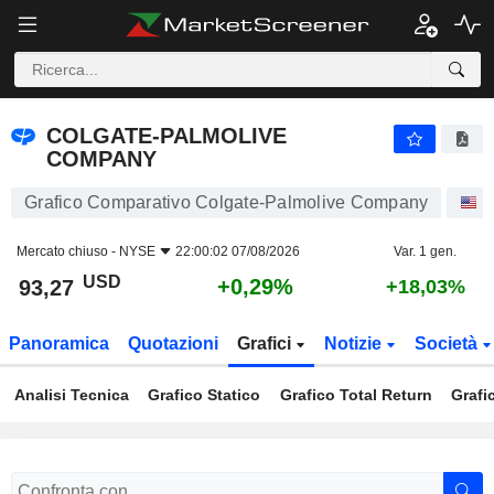
COLGATE-PALMOLIVE COMPANY
93,27
$
+0,29%
COLGATE-PALMOLIVE
COMPANY
Grafico Comparativo Colgate-Palmolive Company
A
Mercato chiuso -
NYSE
22:00:02 07/08/2026
Var. 1 gen.
USD
+0,29%
93,27
+18,03%
Panoramica
Quotazioni
Grafici
Notizie
Società
Analisi Tecnica
Grafico Statico
Grafico Total Return
Grafi