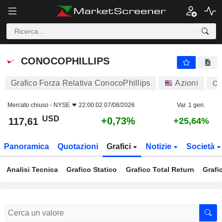
CONOCOPHILLIPS
117,61
$
+0,73%
CONOCOPHILLIPS
Grafico Forza Relativa ConocoPhillips
Azioni
C
Mercato chiuso -
NYSE
22:00:02 07/08/2026
Var. 1 gen.
USD
+0,73%
117,61
+25,64%
Panoramica
Quotazioni
Grafici
Notizie
Società
Analisi Tecnica
Grafico Statico
Grafico Total Return
Grafi