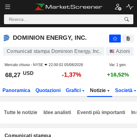
DOMINION ENERGY, INC.
68,27
$
-1,37%
DOMINION ENERGY, INC.
Comunicati stampa Dominion Energy, Inc.
Azioni
Mercato chiuso -
NYSE
22:00:02 05/08/2026
Var. 1 gen.
USD
-1,37%
68,27
+16,52%
Panoramica
Quotazioni
Grafici
Notizie
Società
Tutte le notizie
Idee analisti
Eventi più importanti
In
Comunicati stampa