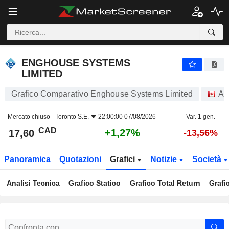
ENGHOUSE SYSTEMS LIMITED
17,60
$
+1,27%
ENGHOUSE SYSTEMS
LIMITED
Grafico Comparativo Enghouse Systems Limited
Az
Mercato chiuso -
Toronto S.E.
22:00:00 07/08/2026
Var. 1 gen.
CAD
+1,27%
17,60
-13,56%
Panoramica
Quotazioni
Grafici
Notizie
Società
Analisi Tecnica
Grafico Statico
Grafico Total Return
Grafi