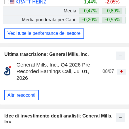
KRAFT HEINZ
+1,44%
-2,05%
Media
+0,47%
+0,89%
+
Media ponderata per Capi.
+0,20%
+0,55%
+
Vedi tutte le performance del settore
Ultima trascrizione: General Mills, Inc.
General Mills, Inc., Q4 2026 Pre
Recorded Earnings Call, Jul 01,
08/07
2026
Altri resoconti
Idee di investimento degli analisti: General Mills,
Inc.