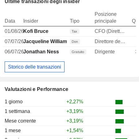
Ultime transazioni degli insider
Posizione
Data
Insider
Tipo
principale
Qua
01/08/26
Kofi Bruce
CFO (Direttore finanziario)
Tax
07/07/26
Jacqueline Williams-Roll
Direttore delle risorse umane
Don
06/07/26
Jonathan Ness
Dirigente
3
Gratuito
Storico delle transazioni
Valutazioni e Performance
1 giorno
+2,27%
1 settimana
+3,19%
Mese corrente
+3,19%
1 mese
+1,54%