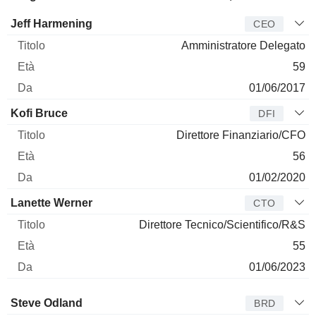
Manager
Titolo
Età
Da
Jeff Harmening
CEO
Amministratore Delegato
59
01/06/2017
Kofi Bruce
DFI
Direttore Finanziario/CFO
56
01/02/2020
Lanette Werner
CTO
Direttore Tecnico/Scientifico/R&S
55
01/06/2023
Amministratore
Titolo
Età
Da
Steve Odland
BRD