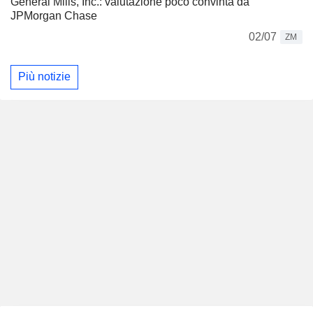
General Mills, Inc.: valutazione poco convinta da
JPMorgan Chase
02/07
ZM
Più notizie