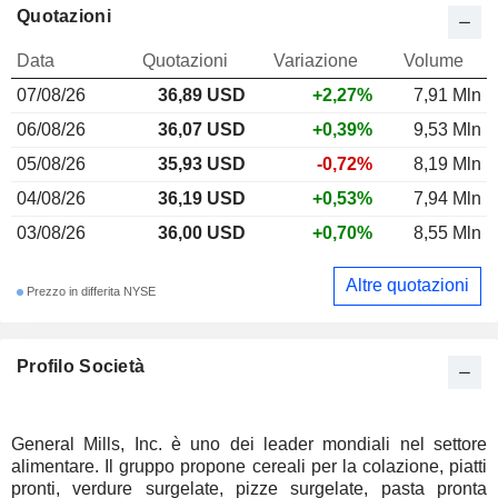
Quotazioni
Data
Quotazioni
Variazione
Volume
07/08/26
36,89 USD
+2,27%
7,91 Mln
06/08/26
36,07 USD
+0,39%
9,53 Mln
05/08/26
35,93 USD
-0,72%
8,19 Mln
04/08/26
36,19 USD
+0,53%
7,94 Mln
03/08/26
36,00 USD
+0,70%
8,55 Mln
Altre quotazioni
Prezzo in differita NYSE
Profilo Società
General Mills, Inc. è uno dei leader mondiali nel settore
alimentare. Il gruppo propone cereali per la colazione, piatti
pronti, verdure surgelate, pizze surgelate, pasta pronta