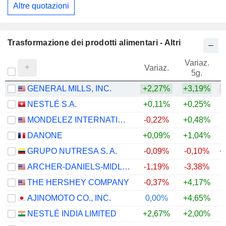
Altre quotazioni
Trasformazione dei prodotti alimentari - Altri
Variaz.
V
Variaz.
5g.
GENERAL MILLS, INC.
+2,27%
+3,19%
NESTLÉ S.A.
+0,11%
+0,25%
+
MONDELEZ INTERNATIONAL, INC.
-0,22%
+0,48%
DANONE
+0,09%
+1,04%
GRUPO NUTRESA S. A.
-0,09%
-0,10%
+
ARCHER-DANIELS-MIDLAND COMPANY
-1,19%
-3,38%
+
THE HERSHEY COMPANY
-0,37%
+4,17%
AJINOMOTO CO., INC.
0,00%
+4,65%
+
NESTLÉ INDIA LIMITED
+2,67%
+2,00%
+