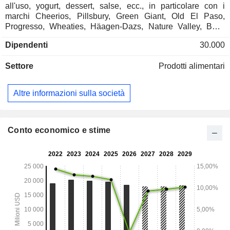
all'uso, yogurt, dessert, salse, ecc., in particolare con i
marchi Cheerios, Pillsbury, Green Giant, Old El Paso,
Progresso, Wheaties, Häagen-Dazs, Nature Valley, Betty
Crocker e Wanchai Ferry. Inoltre, General Mills, Inc.
Dipendenti
30.000
commercializza alimenti per animali domestici. L'attività è
organizzata attorno a due mercati: - distribuzione al
Settore
Prodotti alimentari
consumo; - ristorazione e panificazione: vendita di prodotti a
ristoranti, panetterie, gestori di distributori automatici e piatti
pronti, nonché a mense scolastiche e aziendali. Gli Stati
Altre informazioni sulla società
Uniti rappresentano il 73,8% delle vendite nette.
Conto economico e stime