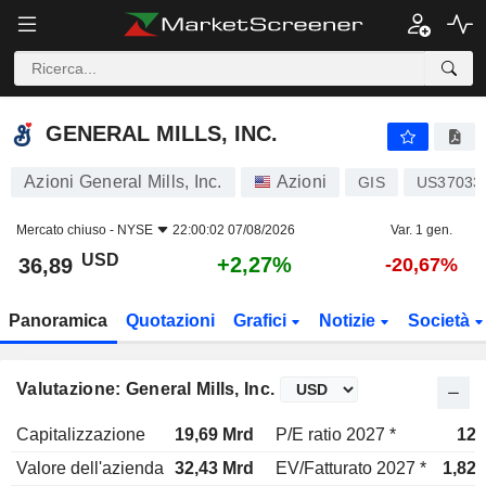
GENERAL MILLS, INC.
36,89
$
+2,27%
GENERAL MILLS, INC.
Azioni General Mills, Inc.
Azioni
GIS
US37033
Mercato chiuso -
NYSE
22:00:02 07/08/2026
Var. 1 gen.
USD
+2,27%
36,89
-20,67%
Panoramica
Quotazioni
Grafici
Notizie
Società
Valutazione: General Mills, Inc.
Capitalizzazione
19,69 Mrd
P/E ratio 2027 *
12x
Valore dell'azienda
32,43 Mrd
EV/Fatturato 2027 *
1,82x