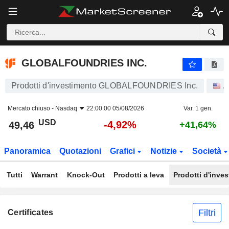
GLOBALFOUNDRIES INC.
49,46
$
-4,92%
GLOBALFOUNDRIES INC.
Prodotti d'investimento GLOBALFOUNDRIES Inc.
A
Mercato chiuso -
Nasdaq
22:00:00 05/08/2026
Var. 1 gen.
USD
-4,92%
49,46
+41,64%
Panoramica
Quotazioni
Grafici
Notizie
Società
Tutti
Warrant
Knock-Out
Prodotti a leva
Prodotti d'inve
Filtri
Certificates