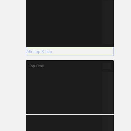
Altri top & flop
Top Titoli