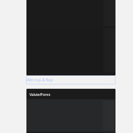
Altri top & flop
Valute/Forex