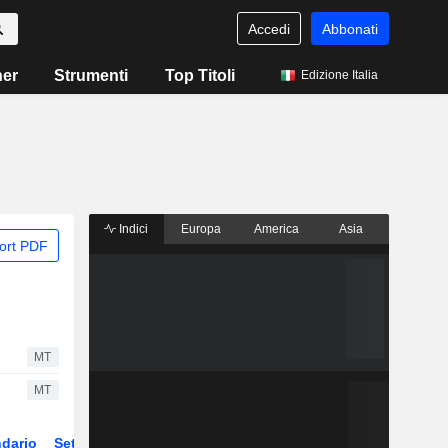
Accedi
Abbonati
ner
Strumenti
Top Titoli
Edizione Italia
Indici
Europa
America
Asia
ort PDF
MT
MT
dario
Settore
ETF