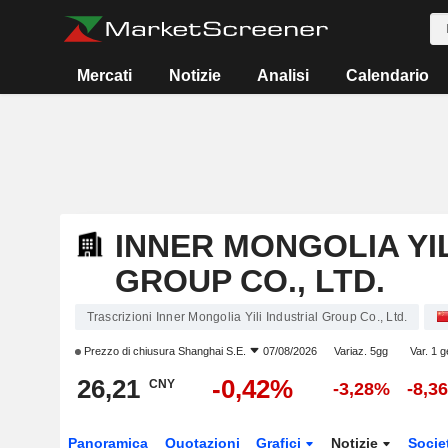
Mercati
Notizie
Analisi
Calendario
INNER MONGOLIA YIL
GROUP CO., LTD.
Trascrizioni Inner Mongolia Yili Industrial Group Co., Ltd.
Prezzo di chiusura
Shanghai S.E.
07/08/2026
Variaz. 5gg
Var. 1 g
26,21
-0,42%
CNY
-3,28%
-8,3
Panoramica
Quotazioni
Grafici
Notizie
Socie