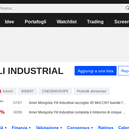
Idee
Portafogli
Watchlist
Trading
Scree
I INDUSTRIAL
Aggiungi a una lista
Rep
Azioni
600887
CNE000000JP5
Prodotti alimentari
en.
07/07
Inner Mongolia Yili Industrial raccoglie 45 Mrd CNY tramite l'emissione di titoli
6%
30/06
Inner Mongolia Yili Industrial completa il rimborso di cinque tranche di Ultra-Short-Term Commercial Papers
tà
Finanza
Valutazione
Consensus
Ratings
Calen