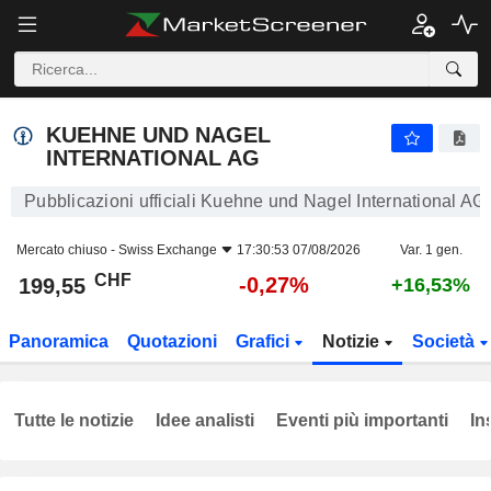
KUEHNE UND NAGEL INTERNATIONAL AG
199,55
CHF
-0,27%
KUEHNE UND NAGEL
INTERNATIONAL AG
Pubblicazioni ufficiali Kuehne und Nagel International AG
Mercato chiuso -
Swiss Exchange
17:30:53 07/08/2026
Var. 1 gen.
CHF
-0,27%
199,55
+16,53%
Panoramica
Quotazioni
Grafici
Notizie
Società
Tutte le notizie
Idee analisti
Eventi più importanti
In