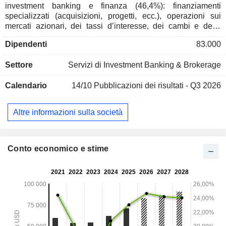
investment banking e finanza (46,4%): finanziamenti
specializzati (acquisizioni, progetti, ecc.), operazioni sui
mercati azionari, dei tassi d’interesse, dei cambi e delle
materie prime, transazioni di compravendita di azioni,
Dipendenti
83.000
consulenza in materia di fusioni e acquisizioni, ecc.; -
gestione patrimoniale (44,5%); - gestione patrimoniale e di
Settore
Servizi di Investment Banking & Brokerage
fondi di investimento (9,1%): 1.895 miliardi di dollari di
patrimonio in gestione alla fine del 2025. I ricavi sono
Calendario
14/10
Pubblicazioni dei risultati - Q3 2026
distribuiti geograficamente come segue: Americhe (74,9%),
Asia (13,3%) ed Europa/Medio Oriente/Africa (11,8%).
Altre informazioni sulla società
Conto economico e stime