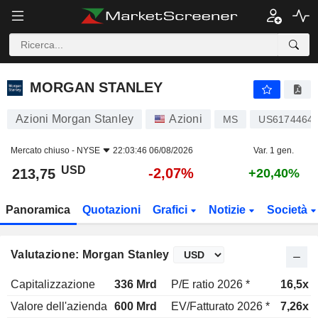
MORGAN STANLEY
213,75
$
-2,07%
MORGAN STANLEY
Azioni Morgan Stanley
Azioni
MS
US6174464
Mercato chiuso -
NYSE
22:03:46 06/08/2026
Var. 1 gen.
USD
-2,07%
213,75
+20,40%
Panoramica
Quotazioni
Grafici
Notizie
Società
Valutazione: Morgan Stanley
Capitalizzazione
336 Mrd
P/E ratio 2026 *
16,5x
Valore dell'azienda
600 Mrd
EV/Fatturato 2026 *
7,26x