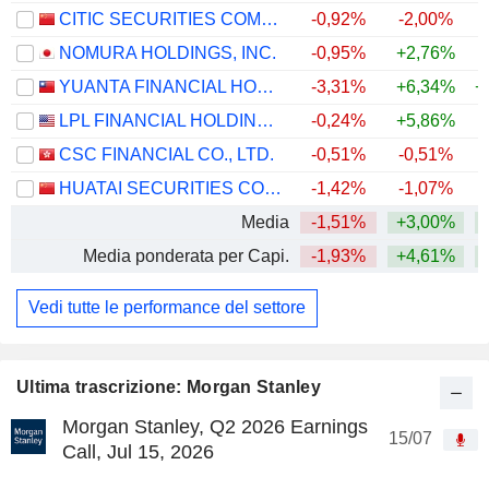
CITIC SECURITIES COMPANY LIMITED
-0,92%
-2,00%
NOMURA HOLDINGS, INC.
-0,95%
+2,76%
+
YUANTA FINANCIAL HOLDING CO., LTD.
-3,31%
+6,34%
+
LPL FINANCIAL HOLDINGS INC.
-0,24%
+5,86%
CSC FINANCIAL CO., LTD.
-0,51%
-0,51%
HUATAI SECURITIES CO., LTD.
-1,42%
-1,07%
Media
-1,51%
+3,00%
+
Media ponderata per Capi.
-1,93%
+4,61%
+
Vedi tutte le performance del settore
Ultima trascrizione: Morgan Stanley
Morgan Stanley, Q2 2026 Earnings
15/07
Call, Jul 15, 2026