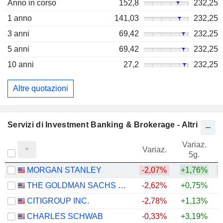
Anno in corso
152,8
232,25
1 anno
141,03
232,25
3 anni
69,42
232,25
5 anni
69,42
232,25
10 anni
27,2
232,25
Altre quotazioni
Servizi di Investment Banking & Brokerage - Altri
Variaz.
V
Variaz.
5g.
MORGAN STANLEY
-2,07%
+1,76%
+
THE GOLDMAN SACHS GROUP, INC.
-2,62%
+0,75%
+
CITIGROUP INC.
-2,78%
+1,13%
+
CHARLES SCHWAB
-0,33%
+3,19%
+