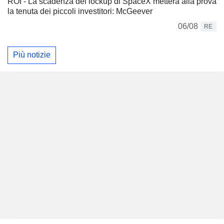
ROI - La scadenza del lockup di SpaceX metterà alla prova
la tenuta dei piccoli investitori: McGeever
06/08
RE
Più notizie