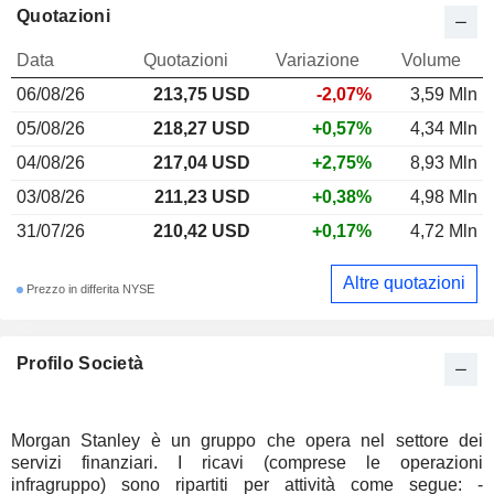
Quotazioni
Data
Quotazioni
Variazione
Volume
06/08/26
213,75 USD
-2,07%
3,59 Mln
05/08/26
218,27 USD
+0,57%
4,34 Mln
04/08/26
217,04 USD
+2,75%
8,93 Mln
03/08/26
211,23 USD
+0,38%
4,98 Mln
31/07/26
210,42 USD
+0,17%
4,72 Mln
Altre quotazioni
Prezzo in differita NYSE
Profilo Società
Morgan Stanley è un gruppo che opera nel settore dei
servizi finanziari. I ricavi (comprese le operazioni
infragruppo) sono ripartiti per attività come segue: -