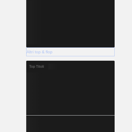
Altri top & flop
Top Titoli