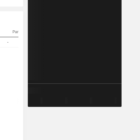
Parità
Quotazioni
-
1
1.004,50
EUR