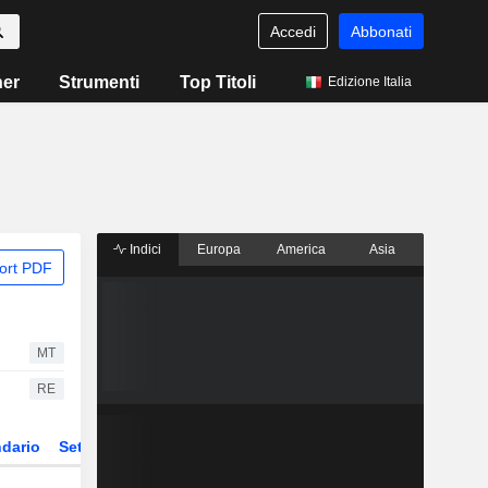
Accedi
Abbonati
ner
Strumenti
Top Titoli
Edizione Italia
Indici
Europa
America
Asia
ort PDF
MT
RE
dario
Settore
Derivati
ETF