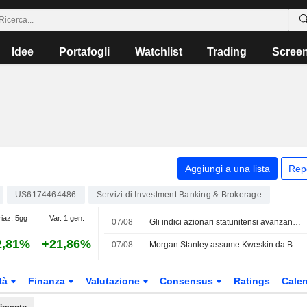
Idee
Portafogli
Watchlist
Trading
Scree
Aggiungi a una lista
Rep
US6174464486
Servizi di Investment Banking & Brokerage
riaz. 5gg
Var. 1 gen.
07/08
Gli indici azionari statunitensi avanzano mentre crescono le scommesse su una pausa della Fed dopo il calo inatteso dei Nonfarm Payrolls
2,81%
+21,86%
07/08
Morgan Stanley assume Kweskin da BofA per il settore delle industrie diversificate
tà
Finanza
Valutazione
Consensus
Ratings
Calen