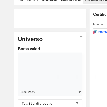
Tutti
Warrant
Knock-Out
Prodotti a leva
Prodotti d'inves
Certifi
Mnemo
F9639
Universo
Borsa valori
Tutti i Paesi
Tutti i tipi di prodotto