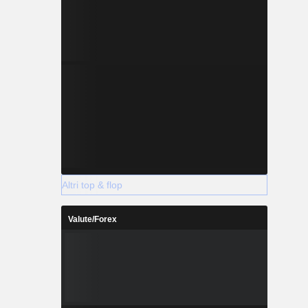
Altri top & flop
Valute/Forex