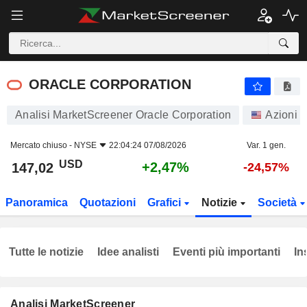
ORACLE CORPORATION
147,02
$
+2,47%
ORACLE CORPORATION
Analisi MarketScreener Oracle Corporation
Azioni
Mercato chiuso -
NYSE
22:04:24 07/08/2026
Var. 1 gen.
USD
+2,47%
147,02
-24,57%
Panoramica
Quotazioni
Grafici
Notizie
Società
Tutte le notizie
Idee analisti
Eventi più importanti
In
Analisi MarketScreener