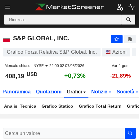
S&P GLOBAL, INC.
408,19
$
+0,73%
S&P GLOBAL, INC.
Grafico Forza Relativa S&P Global, Inc.
Azioni
S
Mercato chiuso -
NYSE
22:00:02 07/08/2026
Var. 1 gen.
USD
+0,73%
408,19
-21,89%
Panoramica
Quotazioni
Grafici
Notizie
Società
Analisi Tecnica
Grafico Statico
Grafico Total Return
Grafi