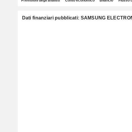
Previsioni degli analisti
Conto economico
Bilancio
Flusso 
Dati finanziari pubblicati: SAMSUNG ELECTRO