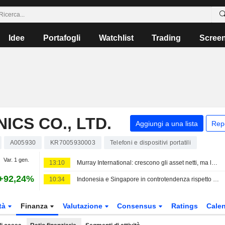
Idee
Portafogli
Watchlist
Trading
Scree
CS CO., LTD.
Aggiungi a una lista
Rep
A005930
KR7005930003
Telefoni e dispositivi portatili
Var. 1 gen.
13:10
Murray International: crescono gli asset netti, ma la performance resta inferiore al benchmark
+92,24%
10:34
Indonesia e Singapore in controtendenza rispetto alla debolezza dei mercati asiatici questa settimana
tà
Finanza
Valutazione
Consensus
Ratings
Calen