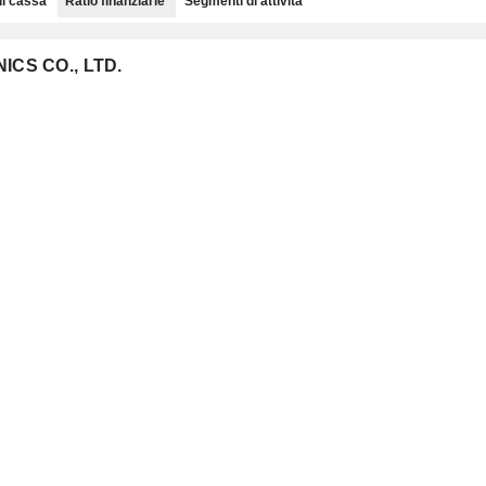
di cassa
Ratio finanziarie
Segmenti di attività
NICS CO., LTD.