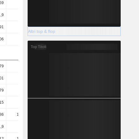
69
0,57
0,62
0,62
1,9
1,46
1,53
1,58
91
7,16
7,5
7,04
Altri top & flop
06
3,48
3,61
3,87
Top Titoli
79
2,59
2,43
2,33
01
1,79
1,78
1,73
79
0,58
0,78
0,8
15
51,01
48,82
51,83
86
105,03
101,41
94,2
,9
22,29
23,22
22,83
12
133,74
127,01
123,21