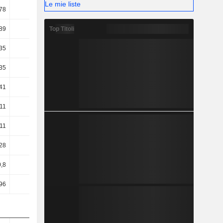
Le mie liste
78
15,95
14,68
14,23
Top Titoli
89
17,01
24,64
26,76
35
3,71
11,87
14,06
35
2,54
10,88
13,07
41
5,98
11,45
13,55
11
5,59
11,17
13,27
11
5,59
11,17
13,27
28
2,26
7,53
8,98
0,8
-9,05
2,85
7,18
96
-8,82
3,03
7,29