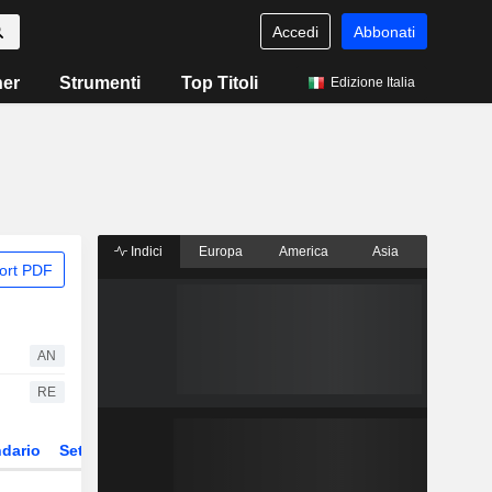
Accedi
Abbonati
ner
Strumenti
Top Titoli
Edizione Italia
Indici
Europa
America
Asia
ort PDF
AN
RE
dario
Settore
ETF