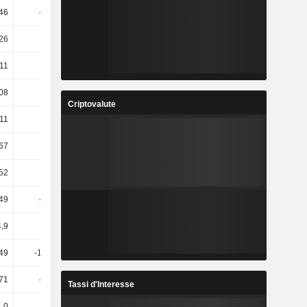
46
-73,56
132,3
33,41
,26
2,59
19,03
17,2
11
-1,08
0,25
1,7
08
11,43
9,98
4,54
Criptovalute
,11
1,67
12,86
10,19
67
1,67
11,33
7,31
52
2,33
10,89
8,33
,49
-29,02
65,35
16,9
4,9
16,55
-10,77
-7,56
,49
-1069,6
-136,55
179,62
,71
-889,7
-139,95
166,46
Tassi d'Interesse
0
0
0,14
15,35