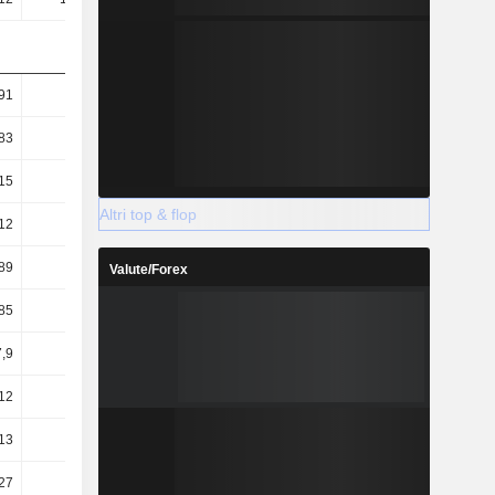
91
3,49
4,81
5,78
83
3,37
4,59
5,47
15
1,17
0,98
1,49
Altri top & flop
12
1,13
0,94
1,41
89
20,23
21,83
23,04
Valute/Forex
85
7,06
36,2
71,97
,9
48,53
83,37
149,44
12
-13,4
26,5
70,99
13
0,28
0,26
0,28
,27
-1,77
-1,24
-1,11