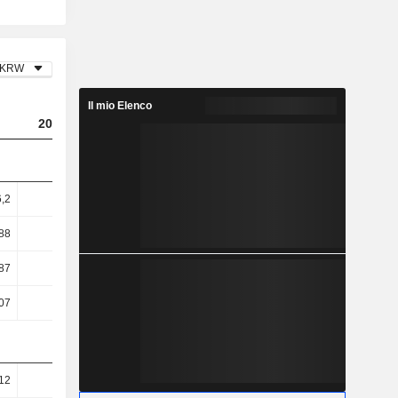
KRW
Il mio Elenco
2023
2024
2025
6,2
0,91
4,22
5,04
88
1,11
5,13
6,17
87
4,31
9
10,78
07
4,14
9,03
10,85
12
30,33
37,99
39,38