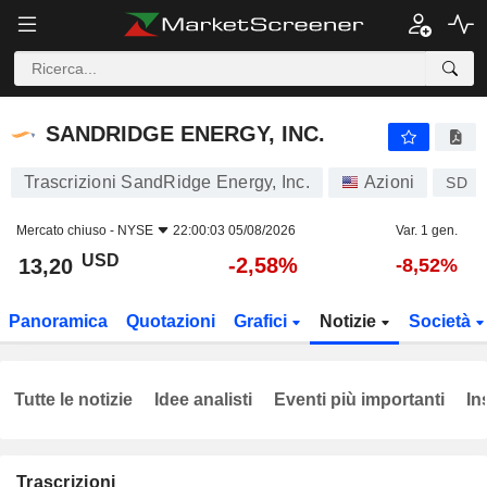
SANDRIDGE ENERGY, INC.
13,20
$
-2,58%
SANDRIDGE ENERGY, INC.
Trascrizioni SandRidge Energy, Inc.
Azioni
SD
Mercato chiuso -
NYSE
22:00:03 05/08/2026
Var. 1 gen.
USD
-2,58%
13,20
-8,52%
Panoramica
Quotazioni
Grafici
Notizie
Società
Tutte le notizie
Idee analisti
Eventi più importanti
In
Trascrizioni