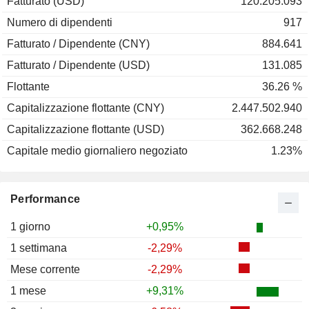
Fatturato (USD)
120.205.093
Numero di dipendenti
917
Fatturato / Dipendente (CNY)
884.641
Fatturato / Dipendente (USD)
131.085
Flottante
36.26 %
Capitalizzazione flottante (CNY)
2.447.502.940
Capitalizzazione flottante (USD)
362.668.248
Capitale medio giornaliero negoziato
1.23%
Performance
1 giorno
+0,95%
1 settimana
-2,29%
Mese corrente
-2,29%
1 mese
+9,31%