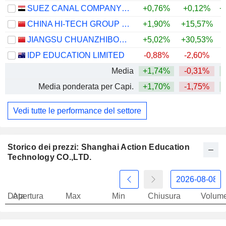
SUEZ CANAL COMPANY FOR TECHNOLOGY SETTLING (S.A.E)
+0,76%
+0,12%
+
CHINA HI-TECH GROUP CO., LTD.
+1,90%
+15,57%
+
JIANGSU CHUANZHIBOKE EDUCATION TECHNOLOGY CO., LTD.
+5,02%
+30,53%
+
IDP EDUCATION LIMITED
-0,88%
-2,60%
Media
+1,74%
-0,31%
+
Media ponderata per Capi.
+1,70%
-1,75%
+
Vedi tutte le performance del settore
Storico dei prezzi: Shanghai Action Education
Technology CO.,LTD.
Data
Apertura
Max
Min
Chiusura
Volum