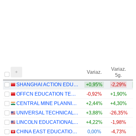
Variaz.
V
Variaz.
5g.
SHANGHAI ACTION EDUCATION TECHNOLOGY CO.,LTD.
+0,95%
-2,29%
+
OFFCN EDUCATION TECHNOLOGY CO., LTD.
-0,92%
+1,90%
CENTRAL MINE PLANNING & DESIGN INSTITUTE LIMITED
+2,44%
+4,30%
UNIVERSAL TECHNICAL INSTITUTE, INC.
+3,88%
-26,35%
LINCOLN EDUCATIONAL SERVICES CORPORATION
+4,22%
-1,98%
+
CHINA EAST EDUCATION HOLDINGS LIMITED
0,00%
-4,73%