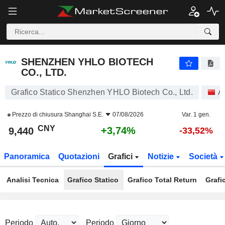
SHENZHEN YHLO BIOTECH CO., LTD.
9,440
¥
+3,74%
SHENZHEN YHLO BIOTECH
CO., LTD.
Grafico Statico Shenzhen YHLO Biotech Co., Ltd.
A
Prezzo di chiusura
Shanghai S.E.
07/08/2026
Var. 1 gen.
CNY
+3,74%
9,440
-33,52%
Panoramica
Quotazioni
Grafici
Notizie
Società
Analisi Tecnica
Grafico Statico
Grafico Total Return
Grafi
Periodo
Periodo