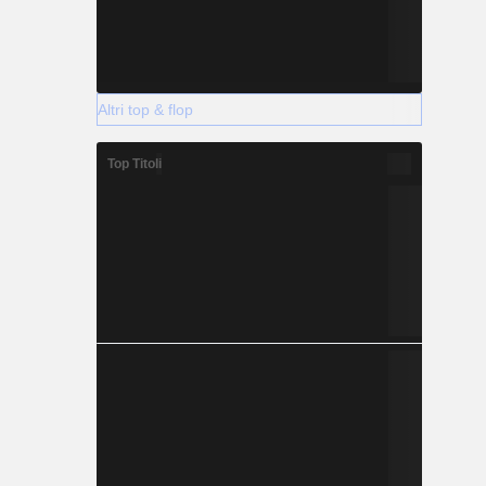
Altri top & flop
Top Titoli