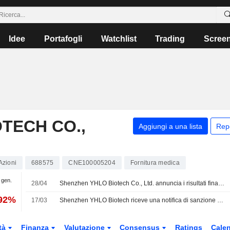
Idee
Portafogli
Watchlist
Trading
Scree
TECH CO.,
Aggiungi a una lista
Rep
Azioni
688575
CNE100005204
Fornitura medica
1 gen.
28/04
Shenzhen YHLO Biotech Co., Ltd. annuncia i risultati finanziari per il primo trimestre conclusosi il 31 marzo 2026
,92%
17/03
Shenzhen YHLO Biotech riceve una notifica di sanzione amministrativa dall'autorità di regolamentazione
tà
Finanza
Valutazione
Consensus
Ratings
Calen