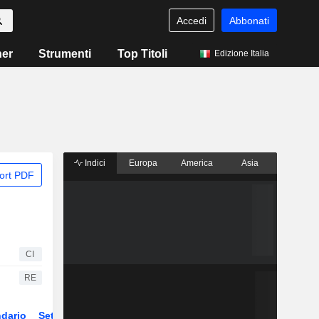
Accedi
Abbonati
ner
Strumenti
Top Titoli
Edizione Italia
Indici
Europa
America
Asia
ort PDF
CI
RE
dario
Settore