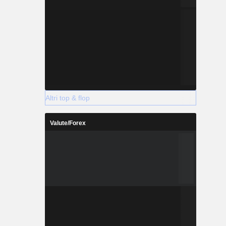
Altri top & flop
Valute/Forex