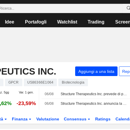
Idee
Portafogli
Watchlist
Trading
Scree
UTICS INC.
Aggiungi a una lista
Rep
GPCR
US86366E1064
Biotecnologia
az. 5gg
Var. 1 gen.
06/08
Structure Therapeutics Inc. prevede di pubblicare nuovi dati dai trial clinici su Aleniglipron nella seconda metà del 2026
,62%
-23,59%
06/08
Structure Therapeutics Inc. annuncia la nomina di John Berrios a Chief Commercial Officer
tà
Finanza
Valutazione
Consensus
Ratings
Calend