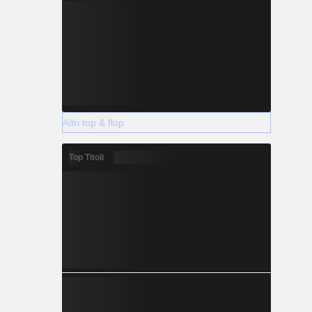
Altri top & flop
Top Titoli