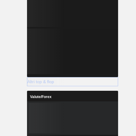
Altri top & flop
Valute/Forex