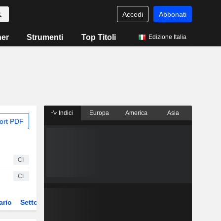
Accedi
Abbonati
ner
Strumenti
Top Titoli
Edizione Italia
Indici
Europa
America
Asia
ort PDF
CI
CI
ario
Settore
Derivati