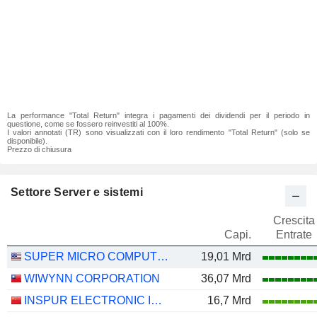
La performance "Total Return" integra i pagamenti dei dividendi per il periodo in
questione, come se fossero reinvestiti al 100%.
I valori annotati (TR) sono visualizzati con il loro rendimento "Total Return" (solo se
disponibile).
Prezzo di chiusura
Settore Server e sistemi
Crescita
Capi.
Entrate
SUPER MICRO COMPUTER, INC.
19,01 Mrd
WIWYNN CORPORATION
36,07 Mrd
INSPUR ELECTRONIC INFORMATION INDUSTRY CO., LTD.
16,7 Mrd