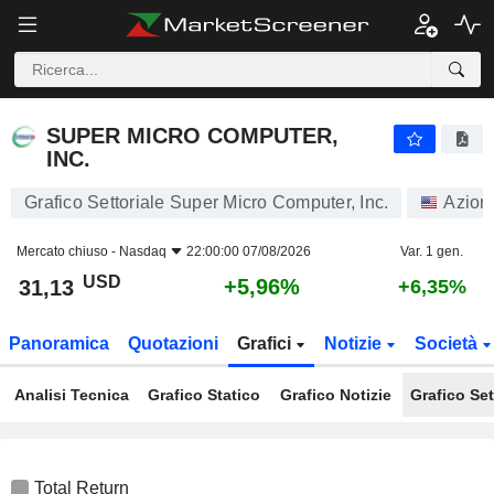
SUPER MICRO COMPUTER, INC.
31,13
$
+5,96%
SUPER MICRO COMPUTER,
INC.
Grafico Settoriale Super Micro Computer, Inc.
Azion
Mercato chiuso -
Nasdaq
22:00:00 07/08/2026
Var. 1 gen.
USD
+5,96%
31,13
+6,35%
Panoramica
Quotazioni
Grafici
Notizie
Società
Analisi Tecnica
Grafico Statico
Grafico Notizie
Grafico Set
Total Return