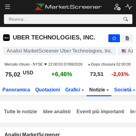
UBER TECHNOLOGIES, INC.
75,02
$
+6,46%
UBER TECHNOLOGIES, INC.
Analisi MarketScreener Uber Technologies, Inc.
Azi
Mercato chiuso -
NYSE
22:00:03 07/08/2026
Dopo chiusura
02:00:00
USD
+6,46%
75,02
73,51
-2,01%
Panoramica
Quotazioni
Grafici
Notizie
Società
Tutte le notizie
Idee analisti
Eventi più importanti
In
Analisi MarketScreener