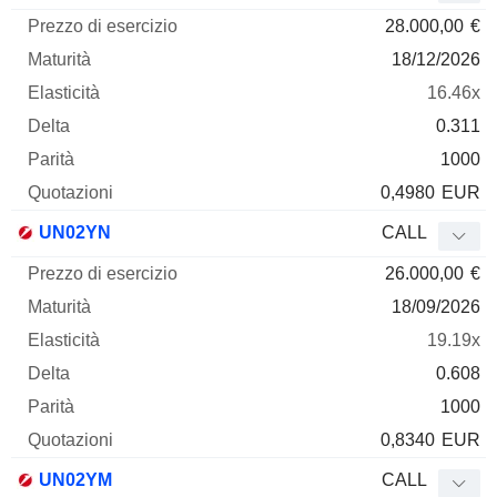
28.000,00
€
18/12/2026
16.46x
0.311
1000
0,4980
EUR
UN02YN
CALL
26.000,00
€
18/09/2026
19.19x
0.608
1000
0,8340
EUR
UN02YM
CALL