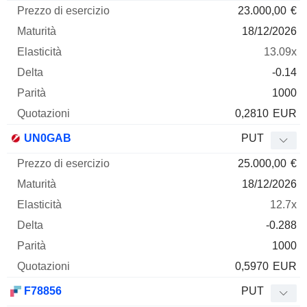
23.000,00
€
18/12/2026
13.09x
-0.14
1000
0,2810
EUR
UN0GAB
PUT
25.000,00
€
18/12/2026
12.7x
-0.288
1000
0,5970
EUR
F78856
PUT