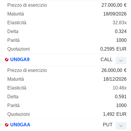
27.000,00
€
18/09/2026
32.83x
0.324
1000
0,2595
EUR
UN0GA9
CALL
26.000,00
€
18/12/2026
10.46x
0.591
1000
1,492
EUR
UN0GAA
PUT