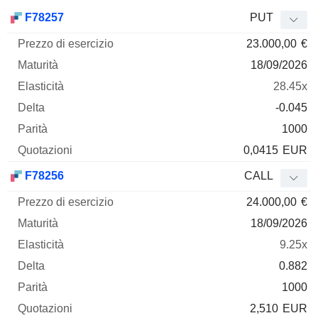
Prezzo
F78257
PUT
di
23.000,00
€
esercizio
Maturità
Elasticità
Delta
Mnemo
Tipo
Parità
Q
18/09/2026
28.45x
-0.045
1000
0,0415
EUR
F78256
CALL
24.000,00
€
18/09/2026
9.25x
0.882
1000
2,510
EUR