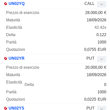
UN02YQ
CALL
28.000,00
€
18/09/2026
42.42x
0.122
1000
0,0755
EUR
UN02YR
PUT
20.000,00
€
18/09/2026
0
1000
0,0225
EUR
UN02YS
PUT