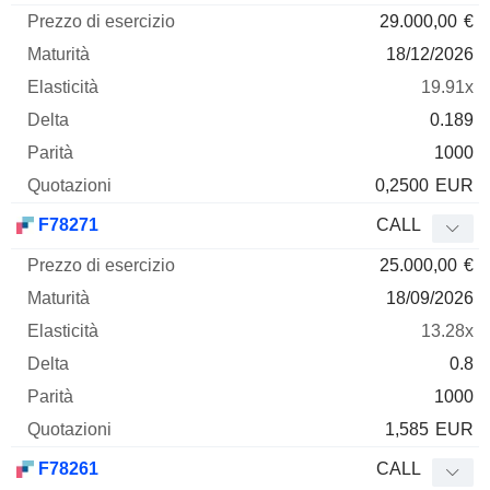
29.000,00
€
18/12/2026
19.91x
0.189
1000
0,2500
EUR
F78271
CALL
25.000,00
€
18/09/2026
13.28x
0.8
1000
1,585
EUR
F78261
CALL