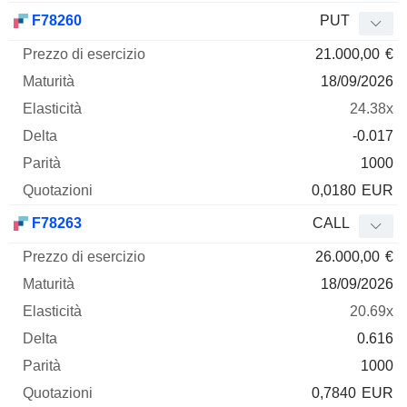
F78260
PUT
21.000,00
€
18/09/2026
24.38x
-0.017
1000
0,0180
EUR
F78263
CALL
26.000,00
€
18/09/2026
20.69x
0.616
1000
0,7840
EUR