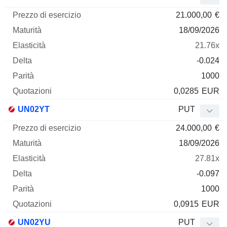
21.000,00
€
18/09/2026
21.76x
-0.024
1000
0,0285
EUR
UN02YT
PUT
24.000,00
€
18/09/2026
27.81x
-0.097
1000
0,0915
EUR
UN02YU
PUT