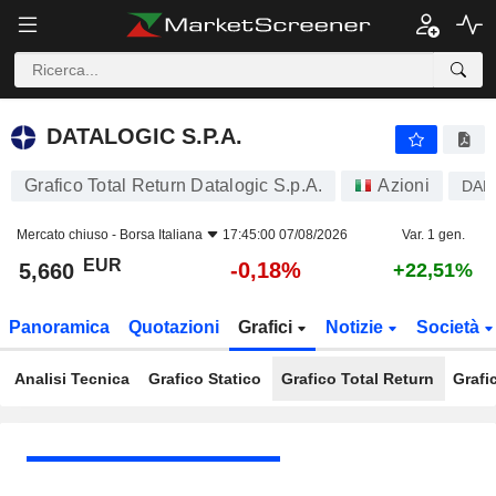
DATALOGIC S.P.A.
5,660
€
-0,18%
DATALOGIC S.P.A.
Grafico Total Return Datalogic S.p.A.
Azioni
DAL
Mercato chiuso -
Borsa Italiana
17:45:00 07/08/2026
Var. 1 gen.
EUR
-0,18%
5,660
+22,51%
Panoramica
Quotazioni
Grafici
Notizie
Società
Analisi Tecnica
Grafico Statico
Grafico Total Return
Grafi