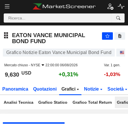
EATON VANCE MUNICIPAL BOND FUND
9,630
$
+0,31%
EATON VANCE MUNICIPAL
BOND FUND
Grafico Notizie Eaton Vance Municipal Bond Fund
A
Mercato chiuso -
NYSE
22:00:00 06/08/2026
Var. 1 gen.
USD
+0,31%
9,630
-1,03%
Panoramica
Quotazioni
Grafici
Notizie
Società
Analisi Tecnica
Grafico Statico
Grafico Total Return
Grafi