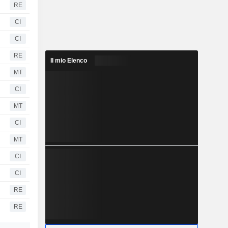
RE
CI
CI
RE
Il mio Elenco
MT
CI
MT
CI
MT
CI
CI
RE
RE