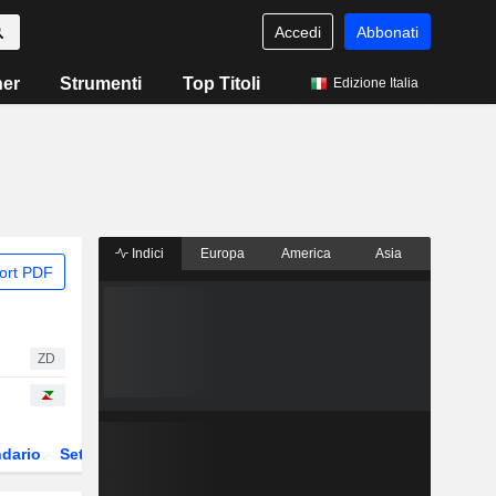
Accedi
Abbonati
ner
Strumenti
Top Titoli
Edizione Italia
Indici
Europa
America
Asia
ort PDF
ZD
dario
Settore
Derivati
ETF