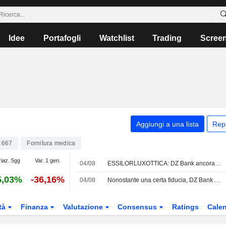
Idee
Portafogli
Watchlist
Trading
Scree
Aggiungi a una lista
Rep
1667
Fornitura medica
riaz. 5gg
Var. 1 gen.
04/08
ESSILORLUXOTTICA: DZ Bank ancora positivo
5,03%
-36,16%
04/08
Nonostante una certa fiducia, DZ Bank abbassa il target su EssilorLuxottica
tà
Finanza
Valutazione
Consensus
Ratings
Calen