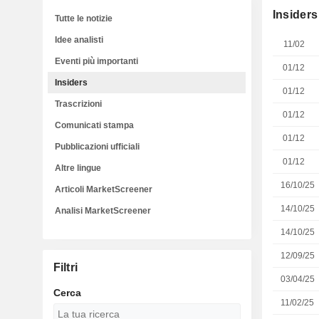
Insiders
Tutte le notizie
Idee analisti
11/02
Eventi più importanti
01/12
Insiders
01/12
Trascrizioni
01/12
Comunicati stampa
01/12
Pubblicazioni ufficiali
01/12
Altre lingue
16/10/25
Articoli MarketScreener
14/10/25
Analisi MarketScreener
14/10/25
12/09/25
Filtri
03/04/25
Cerca
11/02/25