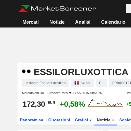
Mercati
Notizie
Analisi
Calendario
ESSILORLUXOTTICA
Insiders EssilorLuxottica
Azioni
EL
FR000012
Mercato chiuso -
Euronext Paris
17:55:00 07/08/2026
Va
172,30
+0,58%
EUR
+
Panoramica
Quotazioni
Grafici
Notizie
Socie