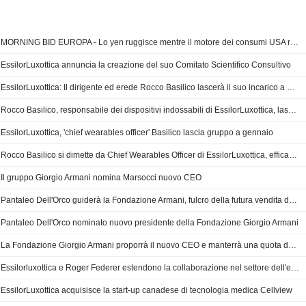
MORNING BID EUROPA - Lo yen ruggisce mentre il motore dei consumi USA rallenta
EssilorLuxottica annuncia la creazione del suo Comitato Scientifico Consultivo
EssilorLuxottica: Il dirigente ed erede Rocco Basilico lascerà il suo incarico a gennaio
Rocco Basilico, responsabile dei dispositivi indossabili di EssilorLuxottica, lascerà l'azienda a gennaio
EssilorLuxottica, 'chief wearables officer' Basilico lascia gruppo a gennaio
Rocco Basilico si dimette da Chief Wearables Officer di EssilorLuxottica, efficace da gennaio 2026
Il gruppo Giorgio Armani nomina Marsocci nuovo CEO
Pantaleo Dell'Orco guiderà la Fondazione Armani, fulcro della futura vendita della maison
Pantaleo Dell'Orco nominato nuovo presidente della Fondazione Giorgio Armani
La Fondazione Giorgio Armani proporrà il nuovo CEO e manterrà una quota del 30%
Essilorluxottica e Roger Federer estendono la collaborazione nel settore dell'eyewear
EssilorLuxottica acquisisce la start-up canadese di tecnologia medica Cellview