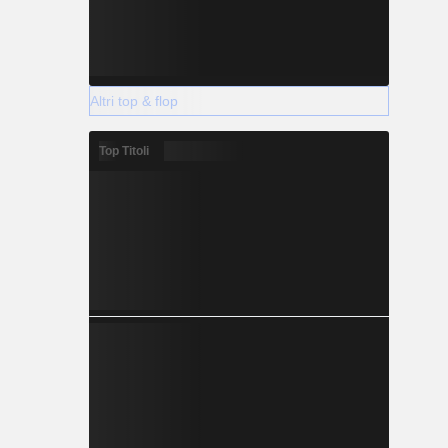
Altri top & flop
Top Titoli