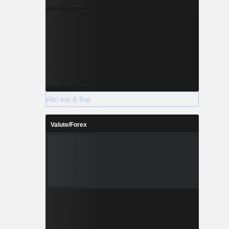
Altri top & flop
Valute/Forex