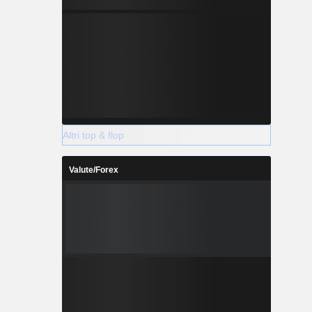
Altri top & flop
Valute/Forex