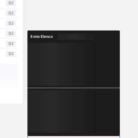
DJ
DJ
DJ
DJ
Il mio Elenco
DJ
DJ