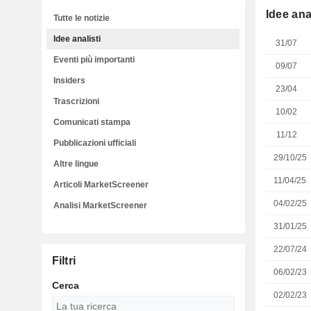
Idee anal
Tutte le notizie
Idee analisti
31/07
Eventi più importanti
09/07
Insiders
23/04
Trascrizioni
10/02
Comunicati stampa
11/12
Pubblicazioni ufficiali
29/10/25
Altre lingue
11/04/25
Articoli MarketScreener
04/02/25
Analisi MarketScreener
31/01/25
22/07/24
Filtri
06/02/23
Cerca
02/02/23