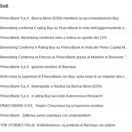
isti
FinecoBank S.p.A.: Banca Akros (ESN) mantiene la raccomandazione Buy
Berenberg conferma il rating Buy su FinecoBank in vista dell'aggiornamento sul secondo trimestre
FinecoBank, Berenberg conferma view e indica un upside del 22%
Berenberg Conferma il Rating Buy su FinecoBank in Vista del Primo Capital Markets Day a Marzo
Berenberg Conferma la Fiducia su FinecoBank grazie al Modello di Business "Unico"; Raccomandazione di Acquisto Ribadita
FinecoBank S.p.A.: giudizio positivo di Barclays
BofA inizia la copertura di FinecoBank con Buy, sulla base di un impulso alla crescita in accelerazione
FinecoBank S.p.A.: downgrade a Neutral da Banca Akros (ESN)
FinecoBank S.p.A.: è rating Buy secondo Autonomous Research
FINECOBANK S.P.A. : Kepler Cheuvreux ha un'opinione positiva
FinecoBank : Jefferies avvia copertura con underperform
TOP STORIES ITALIA : B.Mediolanum, la preferita di Barclays nel settore