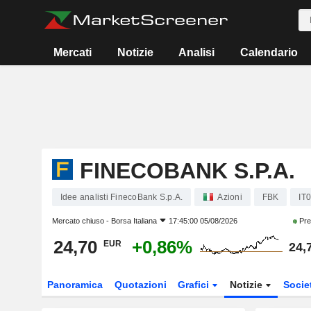
Mercati
Notizie
Analisi
Calendario
FINECOBANK S.P.A.
Idee analisti FinecoBank S.p.A.
Azioni
FBK
IT
Mercato chiuso -
Borsa Italiana
17:45:00 05/08/2026
Pre
24,70
+0,86%
EUR
24,
Panoramica
Quotazioni
Grafici
Notizie
Socie