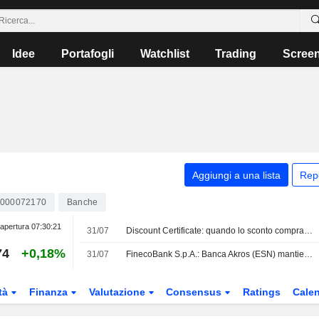
Idee
Portafogli
Watchlist
Trading
Scree
Aggiungi a una lista
Rep
0000072170
Banche
apertura
07:30:21
31/07
Discount Certificate: quando lo sconto compra davvero margine d'errore
74
+0,18%
31/07
FinecoBank S.p.A.: Banca Akros (ESN) mantiene la raccomandazione Buy
tà
Finanza
Valutazione
Consensus
Ratings
Calen