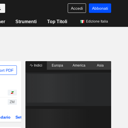
Accedi
Abbonati
ner
Strumenti
Top Titoli
Edizione Italia
Indici
Europa
America
Asia
ort PDF
ZM
dario
Settore
Derivati
ETF