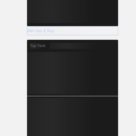
Altri top & flop
Top Titoli