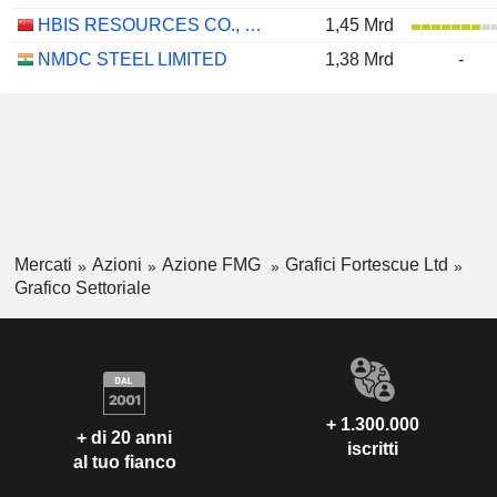
HBIS RESOURCES CO., LTD.
1,45 Mrd
NMDC STEEL LIMITED
1,38 Mrd
-
Mercati
Azioni
Azione FMG
Grafici Fortescue Ltd
Grafico Settoriale
+ 1.300.000
+ di 20 anni
iscritti
al tuo fianco