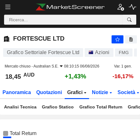
FORTESCUE LTD
18,45
$
+1,43%
FORTESCUE LTD
Grafico Settoriale Fortescue Ltd
Azioni
FMG
Mercato chiuso -
Australian S.E.
08:10:15 06/08/2026
Var. 1 gen.
AUD
+1,43%
18,45
-16,17%
Panoramica
Quotazioni
Grafici
Notizie
Società
Analisi Tecnica
Grafico Statico
Grafico Total Return
Grafi
Total Return