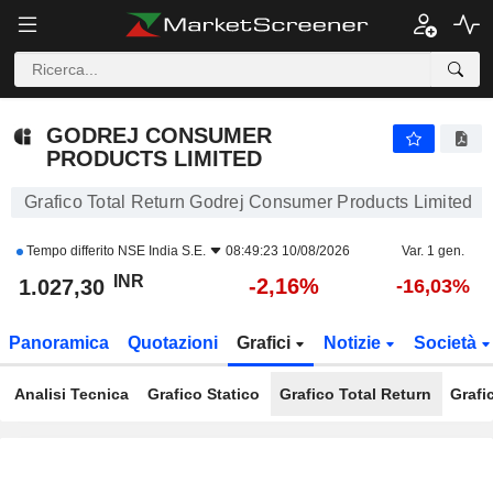
GODREJ CONSUMER PRODUCTS LIMITED
1.027,30
₹
-2,16%
GODREJ CONSUMER
PRODUCTS LIMITED
Grafico Total Return Godrej Consumer Products Limited
Tempo differito
NSE India S.E.
08:49:23 10/08/2026
Var. 1 gen.
INR
-2,16%
1.027,30
-16,03%
Panoramica
Quotazioni
Grafici
Notizie
Società
Analisi Tecnica
Grafico Statico
Grafico Total Return
Grafi