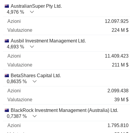
Nome
Azioni
%
Valutazione
AustralianSuper Pty Ltd.
4,976 %
12.097.925
224 M $
Ausbil Investment Management Ltd.
4,693 %
11.409.423
211 M $
BetaShares Capital Ltd.
0,8635 %
2.099.438
39 M $
BlackRock Investment Management (Australia) Ltd.
0,7387 %
1.795.810