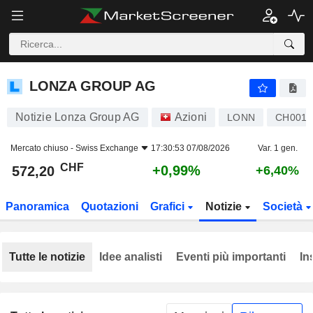
LONZA GROUP AG
572,20
CHF
+0,99%
LONZA GROUP AG
Notizie Lonza Group AG
Azioni
LONN
CH0013
Mercato chiuso -
Swiss Exchange
17:30:53 07/08/2026
Var. 1 gen.
CHF
+0,99%
572,20
+6,40%
Panoramica
Quotazioni
Grafici
Notizie
Società
Tutte le notizie
Idee analisti
Eventi più importanti
In