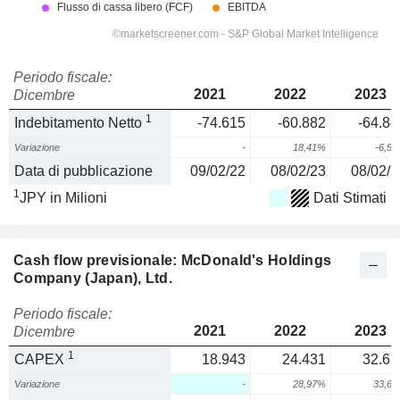
Periodo fiscale:
2021
2022
2023
Dicembre
1
Indebitamento Netto
-74.615
-60.882
-64.84
Variazione
-
18,41%
-6,5
Data di pubblicazione
09/02/22
08/02/23
08/02/2
1
JPY in Milioni
Dati Stimati
Cash flow previsionale: McDonald's Holdings
Company (Japan), Ltd.
Periodo fiscale:
2021
2022
2023
Dicembre
1
CAPEX
18.943
24.431
32.65
Variazione
-
28,97%
33,6