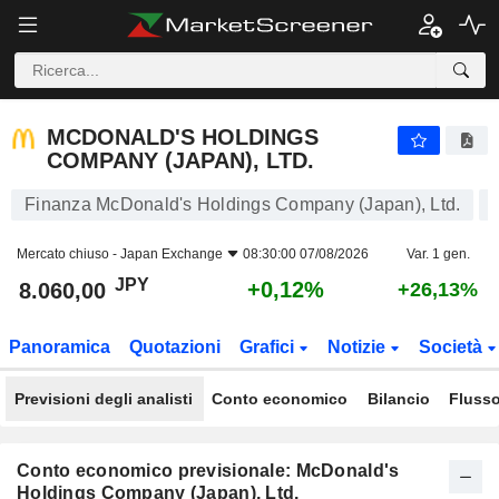
MCDONALD'S HOLDINGS COMPANY (JAPAN), LTD.
8.060,00
¥
+0,12%
MCDONALD'S HOLDINGS
COMPANY (JAPAN), LTD.
Finanza McDonald's Holdings Company (Japan), Ltd.
Mercato chiuso -
Japan Exchange
08:30:00 07/08/2026
Var. 1 gen.
JPY
+0,12%
8.060,00
+26,13%
Panoramica
Quotazioni
Grafici
Notizie
Società
Previsioni degli analisti
Conto economico
Bilancio
Flusso
Conto economico previsionale: McDonald's
Holdings Company (Japan), Ltd.