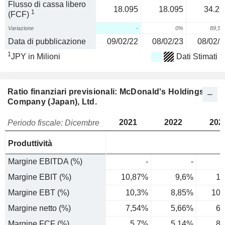
Flusso di cassa libero
18.095
18.095
34.29
1
(FCF)
Variazione
-
0%
89,5
Data di pubblicazione
09/02/22
08/02/23
08/02/2
1
JPY in Milioni
Dati Stimati
Ratio finanziari previsionali: McDonald's Holdings
Company (Japan), Ltd.
2021
2022
202
Periodo fiscale: Dicembre
Produttività
Margine EBITDA (%)
-
-
Margine EBIT (%)
10,87%
9,6%
10
Margine EBT (%)
10,3%
8,85%
10,
Margine netto (%)
7,54%
5,66%
6,
Margine FCF (%)
5,7%
5,14%
8,