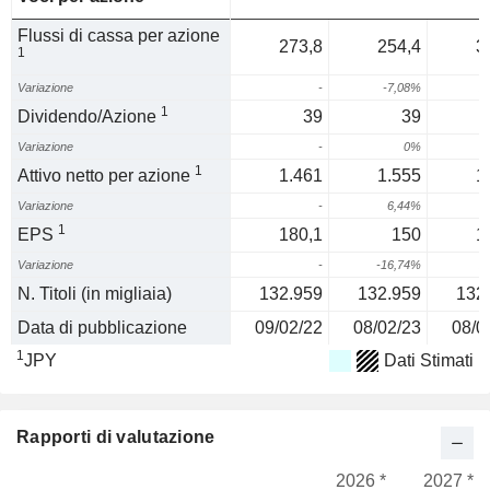
Flussi di cassa per azione
273,8
254,4
3
1
Variazione
-
-7,08%
2
1
Dividendo/Azione
39
39
Variazione
-
0%
1
Attivo netto per azione
1.461
1.555
1
Variazione
-
6,44%
1
EPS
180,1
150
1
Variazione
-
-16,74%
2
N. Titoli (in migliaia)
132.959
132.959
132
Data di pubblicazione
09/02/22
08/02/23
08/0
1
JPY
Dati Stimati
Rapporti di valutazione
2026 *
2027 *