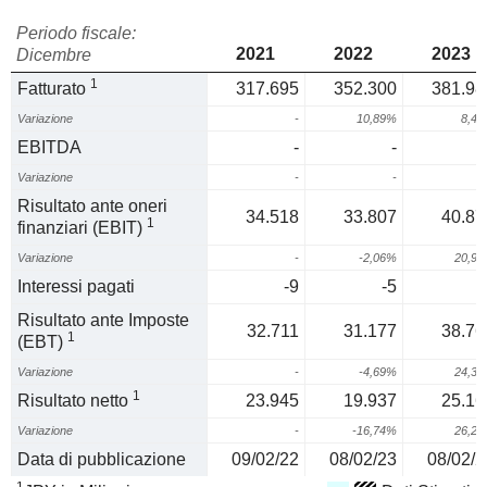
Periodo fiscale:
2021
2022
2023
Dicembre
1
Fatturato
317.695
352.300
381.98
Variazione
-
10,89%
8,4
EBITDA
-
-
Variazione
-
-
Risultato ante oneri
34.518
33.807
40.87
1
finanziari (EBIT)
Variazione
-
-2,06%
20,9
Interessi pagati
-9
-5
-
Risultato ante Imposte
32.711
31.177
38.76
1
(EBT)
Variazione
-
-4,69%
24,3
1
Risultato netto
23.945
19.937
25.16
Variazione
-
-16,74%
26,2
Data di pubblicazione
09/02/22
08/02/23
08/02/2