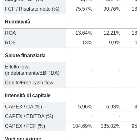
FCF / Risultato netto (%)
75,57%
90,76%
136
Redditività
ROA
13,64%
12,21%
13,
ROE
13%
9,9%
1
Salute finanziaria
Effetto leva
-
-
(indebitamento/EBITDA)
Debito/Free cash flow
-
-
Intensità di capitale
CAPEX / CA (%)
5,96%
6,93%
8,
CAPEX / EBITDA (%)
-
-
CAPEX / FCF (%)
104,69%
135,02%
95,
Voci per azione