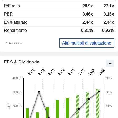
P/E ratio
28,9x
27,1x
PBR
3,46x
3,16x
EV/Fatturato
2,44x
2,44x
Rendimento
0,81%
0,92%
Altri multipli di valutazione
* Dati stimati
EPS & Dividendo