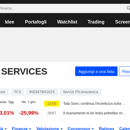
Idee
Portafogli
Watchlist
Trading
Scree
 SERVICES
Aggiungi a una lista
Rep
ioni
TCS
INE467B01029
Servizi IT/consulenza
ariaz. 5gg
Var. 1 gen.
13:50
Tata Sons: continua l'incertezza sulla quotazione dopo la classificazione della RBI
-3,01%
-25,99%
28/07
Il risanamento di Air India potrebbe richiedere fino a un decennio, secondo la proprietaria Tata Sons
tà
Finanza
Valutazione
Consensus
Ratings
Calen