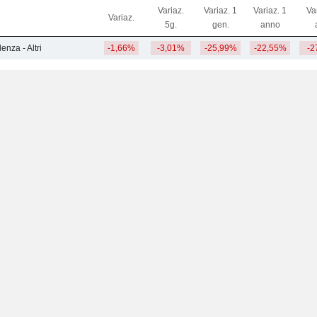
Variaz.
Variaz. 1
Variaz. 1
Va
Variaz.
5g.
gen.
anno
enza - Altri
-1,66%
-3,01%
-25,99%
-22,55%
-2