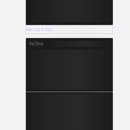
Altri top & flop
Top Titoli