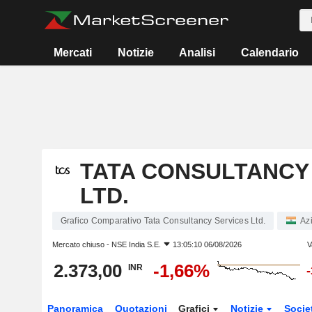
Mercati
Notizie
Analisi
Calendario
TATA CONSULTANCY
LTD.
Grafico Comparativo Tata Consultancy Services Ltd.
Az
Mercato chiuso -
NSE India S.E.
13:05:10 06/08/2026
V
2.373,00
-1,66%
INR
Panoramica
Quotazioni
Grafici
Notizie
Socie