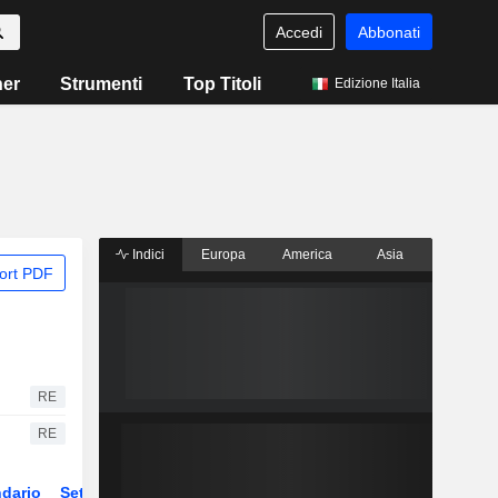
Accedi
Abbonati
ner
Strumenti
Top Titoli
Edizione Italia
Indici
Europa
America
Asia
ort PDF
RE
RE
dario
Settore
Derivati
ETF