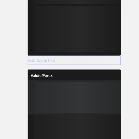
Altri top & flop
Valute/Forex