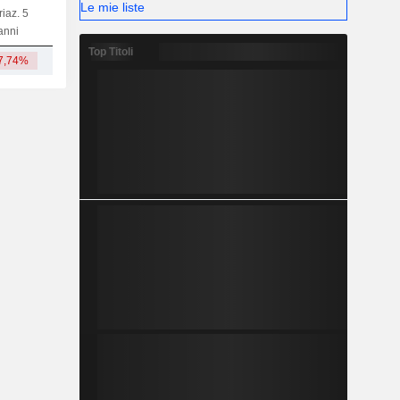
Le mie liste
riaz. 5
Capi.
BT
MT
LT
anni
Top Titoli
7,74%
91,82 Mrd