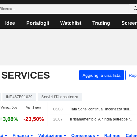
Idee
Portafogli
Watchlist
Trading
Scree
 SERVICES
Aggiungi a una lista
Rep
INE467B01029
Servizi IT/consulenza
Variaz. 5gg
Var. 1 gen.
06/08
Tata Sons: continua l'incertezza sulla quotazione dopo la classificazione della RBI
+3,68%
-23,50%
28/07
Il risanamento di Air India potrebbe richiedere fino a un decennio, secondo la proprietaria Tata Sons
tà
Finanza
Valutazione
Consensus
Ratings
Calen