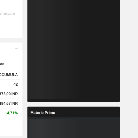
ra
CCUMULA
42
373,00
INR
484,67
INR
Materie Prime
+4,71%