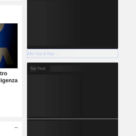
Altri top & flop
Top Titoli
tro
lligenza