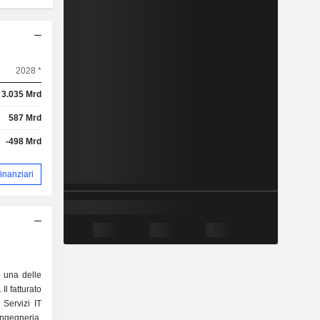
2028 *
3.035 Mrd
587 Mrd
-498 Mrd
 finanziari
 una delle
Il fatturato
ngegneria,