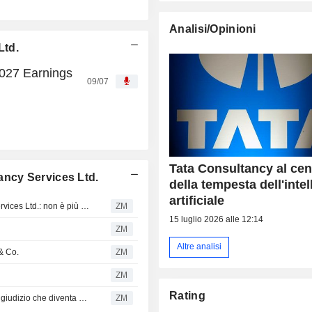
Analisi/Opinioni
Ltd.
2027 Earnings
09/07
Tata Consultancy al cen
tancy Services Ltd.
della tempesta dell'inte
artificiale
ICICIdirect.com cambia opinione su Tata Consultancy Services Ltd.: non è più Buy
ZM
15 luglio 2026 alle 12:14
ZM
Altre analisi
 & Co.
ZM
ZM
Rating
Tata Consultancy Services Ltd.: Morgan Stanley rivede il giudizio che diventa Neutral
ZM