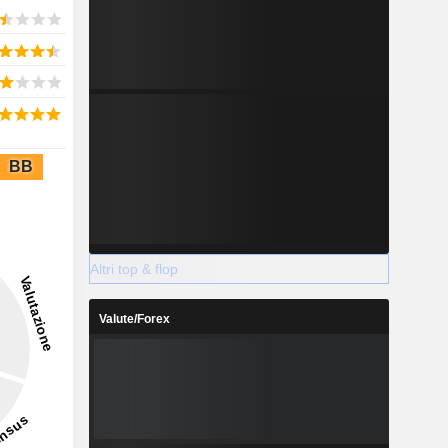
BB
Altri top & flop
Valute/Forex