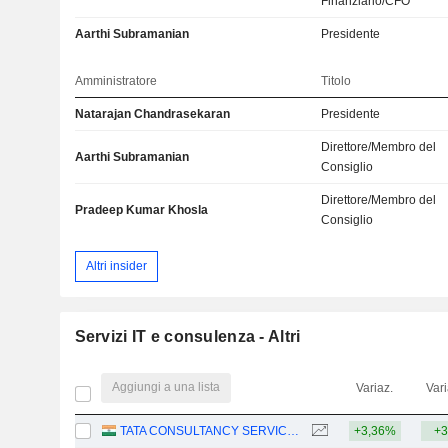
Finanziario/CFO
Aarthi Subramanian
Presidente
Amministratore
Titolo
Natarajan Chandrasekaran
Presidente
Direttore/Membro del
Aarthi Subramanian
Consiglio
Direttore/Membro del
Pradeep Kumar Khosla
Consiglio
Altri insider
Servizi IT e consulenza - Altri
Aggiungi a una lista
Variaz.
Vari
TATA CONSULTANCY SERVICES LTD.
+3,36%
+3