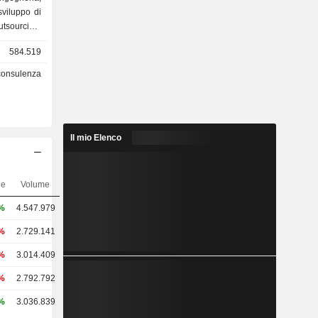
sviluppo di
utsourcing,
584.519
inanziari-
/consulenza
ni e media
tribuzione
7%) e altro
Il mio Elenco
a (5,71%),
) e altro
ne
Volume
%
4.547.979
6%
2.729.141
1%
3.014.409
5%
2.792.792
%
3.036.839