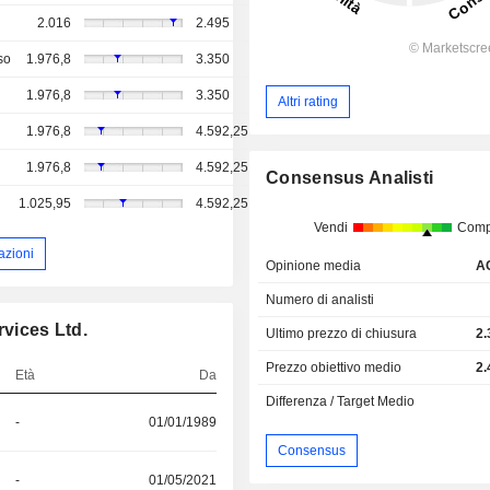
2.016
2.495
so
1.976,8
3.350
1.976,8
3.350
Altri rating
1.976,8
4.592,25
1.976,8
4.592,25
Consensus Analisti
1.025,95
4.592,25
Vendi
Comp
azioni
Opinione media
A
Numero di analisti
rvices Ltd.
Ultimo prezzo di chiusura
2.
Prezzo obiettivo medio
2.
Età
Da
Differenza / Target Medio
-
01/01/1989
Consensus
-
01/05/2021