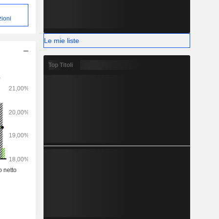
zioni
Le mie liste
Top Titoli