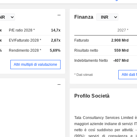
Finanza
x
P/E ratio 2028 *
14,7x
2027 *
x
EV/Fatturato 2028 *
2,67x
Fatturato
2.908 Mrd
%
Rendimento 2028 *
5,69%
Risultato netto
559 Mrd
Indebitamento Netto
-407 Mrd
Altri multipli di valutazione
Altri dati
* Dati stimati
Profilo Società
Tata Consultancy Services Limited è
maggiori aziende indiane di servizi IT. 
netto è così suddiviso per attività: - Servizi IT
(99%): servizi di consulenza e i