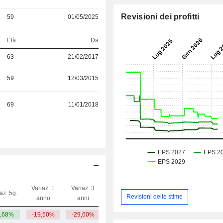
Revisioni dei profitti
59
01/05/2025
Età
Da
63
21/02/2017
59
12/03/2015
69
11/01/2018
Variaz. 1
Variaz. 3
az. 5g.
Capi.($)
Revisioni delle stime
anno
anni
,68%
-19,50%
-29,60%
90,13 Mrd