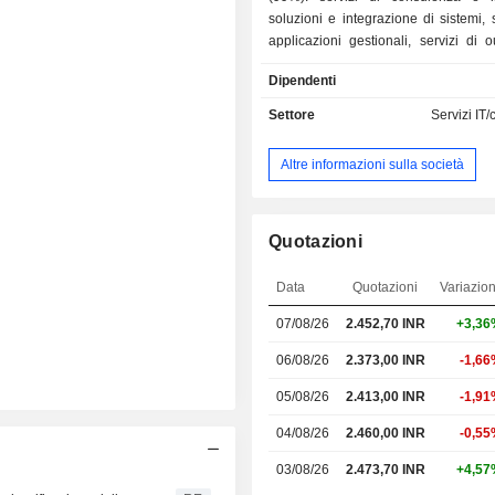
soluzioni e integrazione di sistemi, 
applicazioni gestionali, servizi di o
ecc; - vendita di attrezzature IT e licenze
Dipendenti
software (1%). Le vendite nette sono suddivise
per mercato tra servizi bancari-f
Settore
Servizi IT
assicurativi (40%), telecomunicazio
(16,5%), vendita al dettaglio e dis
Altre informazioni sulla società
(15,6%), industria manifatturiera (9,
(18,2%). Le vendite nette sono distribuite
geograficamente come segue: Indi
Americhe (51,3%), Europa (31,9%
Quotazioni
(11,7%).
Data
Quotazioni
Variazio
07/08/26
2.452,70
INR
+3,36
06/08/26
2.373,00 INR
-1,6
05/08/26
2.413,00 INR
-1,9
04/08/26
2.460,00 INR
-0,5
03/08/26
2.473,70 INR
+4,57