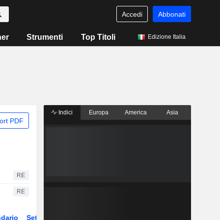
Accedi
Abbonati
ner
Strumenti
Top Titoli
Edizione Italia
Indici
Europa
America
Asia
ort PDF
RE
RE
dario
Settore
Derivati
ETF