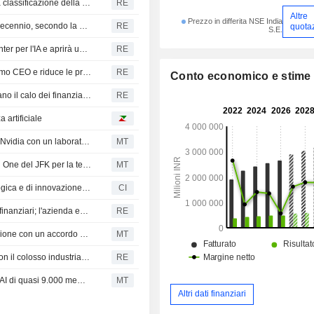
Tata Sons: continua l'incertezza sulla quotazione dopo la classificazione della RBI
RE
Altre
Prezzo in differita NSE India
Il risanamento di Air India potrebbe richiedere fino a un decennio, secondo la proprietaria Tata Sons
RE
quota
S.E.
L'indiana HCLTech investirà 1,48 Mrd USD in un data center per l'IA e aprirà un polo tecnologico da 5.000 posti
RE
Infosys nomina l'insider Ashiss Kumar Dash come prossimo CEO e riduce le previsioni di crescita
RE
Conto economico e stime
Azioni indiane stabili: i guadagni del settore IT compensano il calo dei finanziari; pesa la situazione in Medio Oriente
RE
 artificiale
Tata Consultancy Services amplia la collaborazione con Nvidia con un laboratorio di IA a Bangalore
MT
Tata Consultancy Services collabora con il New Terminal One del JFK per la tecnologia aeroportuale
MT
Tata Consultancy Services avvia una partnership tecnologica e di innovazione con il New Terminal One dell'Aeroporto Internazionale John F. Kennedy
CI
I risultati di HCLTech superano le attese grazie ai servizi finanziari; l'azienda entra nel settore dei data center
RE
Tata Consultancy Services e ABB ampliano la collaborazione con un accordo pluriennale milionario
MT
L'indiana TCS si aggiudica un contratto multimilionario con il colosso industriale ABB
RE
Tata Consultancy Services creerà un team di ingegneria AI di quasi 9.000 membri e punta ad acquisizioni per espandere il business dell'intelligenza artificiale
MT
Altri dati finanziari