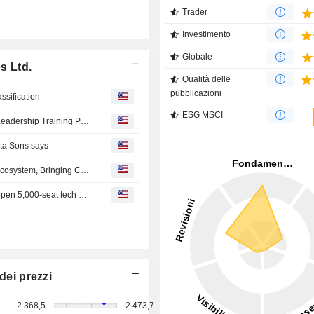
Trader
Investimento
Globale
s Ltd.
Qualità delle
pubblicazioni
ssification
ESG MSCI
TCS Wins Inaugural Points of Light Award for Volunteer Leadership Training Program
ata Sons says
F1R3FLY Joins the Tata Consultancy Services Alliance Ecosystem, Bringing Concurrent, Mathematically Secure Computing to TCS's Global Enterprise Client Base
India's HCLTech to invest $1.48 billion in AI data center, open 5,000-seat tech hub
dei prezzi
2.368,5
2.473,7