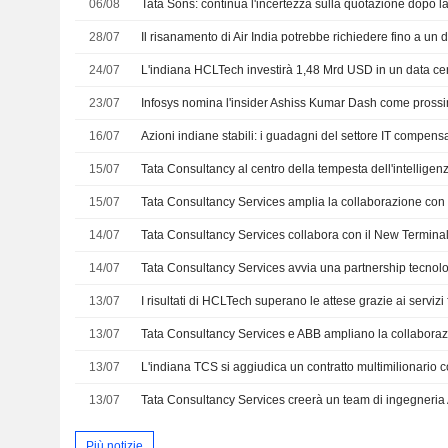
06/08
28/07
24/07
23/07
16/07
15/07
Tata Consultancy al centro della tempesta dell'intelligenza
15/07
14/07
14/07
13/07
13/07
13/07
13/07
Più notizie