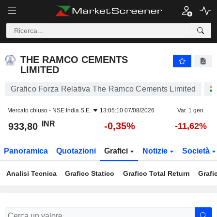
THE RAMCO CEMENTS LIMITED
933,80
₹
-0,35%
THE RAMCO CEMENTS
LIMITED
Grafico Forza Relativa The Ramco Cements Limited
Mercato chiuso -
NSE India S.E.
13:05:10 07/08/2026
Var. 1 gen.
INR
-0,35%
933,80
-11,62%
Panoramica
Quotazioni
Grafici
Notizie
Società
Analisi Tecnica
Grafico Statico
Grafico Total Return
Grafi