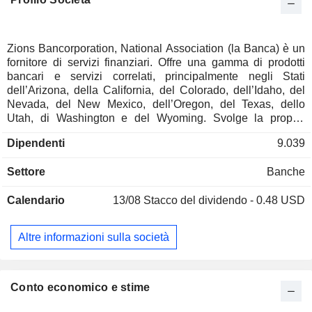
Zions Bancorporation, National Association (la Banca) è un
fornitore di servizi finanziari. Offre una gamma di prodotti
bancari e servizi correlati, principalmente negli Stati
dell’Arizona, della California, del Colorado, dell’Idaho, del
Nevada, del New Mexico, dell’Oregon, del Texas, dello
Utah, di Washington e del Wyoming. Svolge la propria
attività principalmente attraverso sette divisioni bancarie
Dipendenti
9.039
gestite e definite geograficamente, ciascuna con un proprio
marchio locale e una propria gestione. I suoi prodotti e
Settore
Banche
servizi comprendono servizi bancari per le imprese
commerciali e le piccole imprese, mercati dei capitali e
Calendario
13/08
Stacco del dividendo - 0.48 USD
investment banking, prestiti immobiliari commerciali, servizi
bancari al dettaglio e gestione patrimoniale. I suoi prodotti e
servizi bancari per le piccole imprese commerciali
Altre informazioni sulla società
comprendono prestiti e leasing commerciali, industriali e per
immobili ad uso proprio, servizi di finanza municipale e
pubblica, servizi fiduciari aziendali e altri. I suoi mercati dei
capitali e l'investment banking comprendono sindacati di
Conto economico e stime
prestiti, sottoscrizione di titoli a reddito fisso, consulenza e