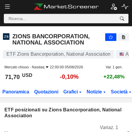
ZIONS BANCORPORATION, NATIONAL ASSOCIATION
71,70
$
-0,10%
ZIONS BANCORPORATION,
NATIONAL ASSOCIATION
ETF Zions Bancorporation, National Association
Az
Mercato chiuso -
Nasdaq
22:00:00 05/08/2026
Var. 1 gen.
USD
-0,10%
71,70
+22,48%
Panoramica
Quotazioni
Grafici
Notizie
Società
ETF posizionati su Zions Bancorporation, National
Association
Variaz. 1