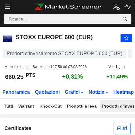
STOXX EUROPE 600 (EUR)
660,25
PTS
+0,31%
STOXX EUROPE 600 (EUR)
Prodotti d'investimento STOXX EUROPE 600 (EUR)
I
Mercato chiuso - Switzerland
17:50:00 07/08/2026
Var. 1 gen.
PTS
+0,31%
660,25
+11,49%
Panoramica
Quotazioni
Grafici
Notizie
Heatmap
Tutti
Warrant
Knock-Out
Prodotti a leva
Prodotti d'inve
Filtri
Certificates