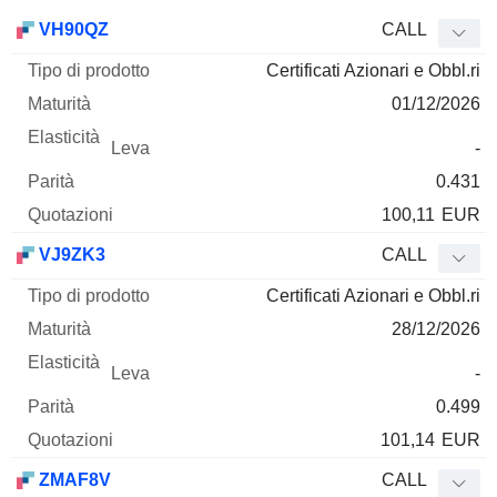
Tipo di
VH90QZ
CALL
Mnemo
Tipo
prodotto
Maturità
Elasticità
Leva
Parità
Qu
Certificati Azionari e Obbl.ri
01/12/2026
-
0.431
100,11
EUR
VJ9ZK3
CALL
Certificati Azionari e Obbl.ri
28/12/2026
-
0.499
101,14
EUR
ZMAF8V
CALL