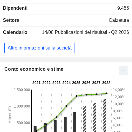
Medio Oriente e l'Africa), l'Oceania/Sud-Est e la regione
Dipendenti
9.455
dell'Asia meridionale, e il segmento della regione dell'Asia
orientale vendono principalmente articoli sportivi. Il
Settore
Calzatura
segmento Altri è impegnato nella produzione e vendita di
prodotti outdoor a marchio HAGLOFS.
Calendario
14/08
Pubblicazioni dei risultati - Q2 2026
Altre informazioni sulla società
Conto economico e stime