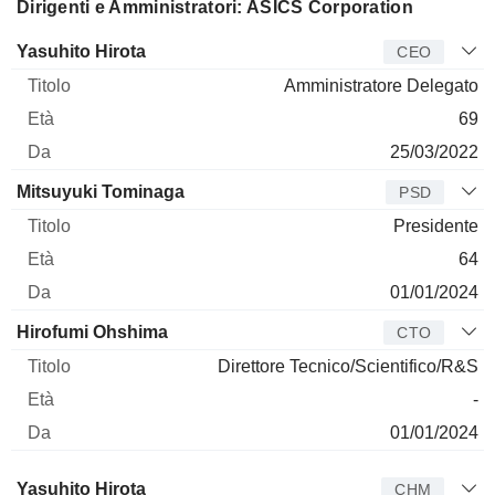
Dirigenti e Amministratori: ASICS Corporation
Manager
Titolo
Età
Da
Yasuhito Hirota
CEO
Amministratore Delegato
69
25/03/2022
Mitsuyuki Tominaga
PSD
Presidente
64
01/01/2024
Hirofumi Ohshima
CTO
Direttore Tecnico/Scientifico/R&S
-
01/01/2024
Amministratore
Titolo
Età
Da
Yasuhito Hirota
CHM