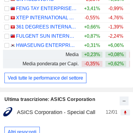
FENG TAY ENTERPRISES CO., LTD.
+3,41%
-0,99%
XTEP INTERNATIONAL HOLDINGS LIMITED
-0,55%
-4,76%
361 DEGREES INTERNATIONAL LIMITED
+0,66%
-1,39%
FULGENT SUN INTERNATIONAL (HOLDING) CO., LTD.
+0,87%
-2,24%
HWASEUNG ENTERPRISE CO., LTD.
+0,31%
+6,06%
Media
+0,23%
+0,08%
Media ponderata per Capi.
-0,35%
+0,62%
Vedi tutte le performance del settore
Ultima trascrizione: ASICS Corporation
ASICS Corporation - Special Call
12/01
Altri resoconti