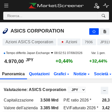
ASICS CORPORATION
4.970,00
¥
+0,44%
ASICS CORPORATION
Azioni ASICS Corporation
Azioni
7936
JP311
Tempo differito
Japan Exchange
08:02:51 07/08/2026
Var. 1 gen.
JPY
+0,44%
4.970,00
+32,44%
Panoramica
Quotazioni
Grafici
Notizie
Società
Valutazione: ASICS Corporation
Capitalizzazione
3.508 Mrd
P/E ratio 2026 *
28,3x
Valore dell'azienda
3.385 Mrd
EV/Fatturato 2026 *
3,42x