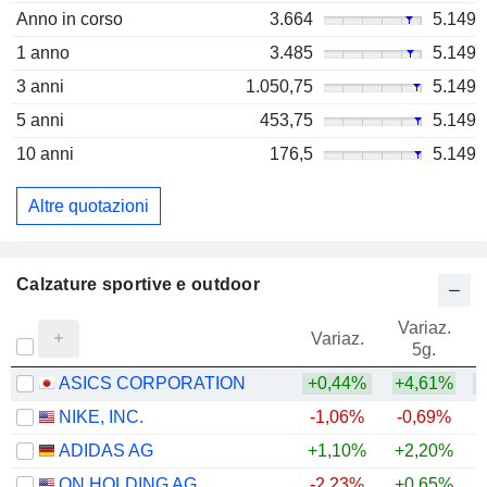
Anno in corso
3.664
5.149
1 anno
3.485
5.149
3 anni
1.050,75
5.149
5 anni
453,75
5.149
10 anni
176,5
5.149
Altre quotazioni
Calzature sportive e outdoor
Variaz.
V
Variaz.
5g.
ASICS CORPORATION
+0,44%
+4,61%
+
NIKE, INC.
-1,06%
-0,69%
ADIDAS AG
+1,10%
+2,20%
ON HOLDING AG
-2,23%
+0,65%