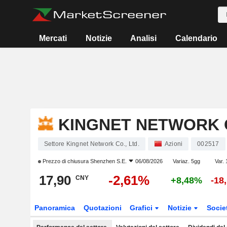
Mercati
Notizie
Analisi
Calendario
KINGNET NETWORK C
Settore Kingnet Network Co., Ltd.
Azioni
002517
Prezzo di chiusura
Shenzhen S.E.
06/08/2026
Variaz. 5gg
Var. 
17,90
-2,61%
CNY
+8,48%
-18
Panoramica
Quotazioni
Grafici
Notizie
Socie