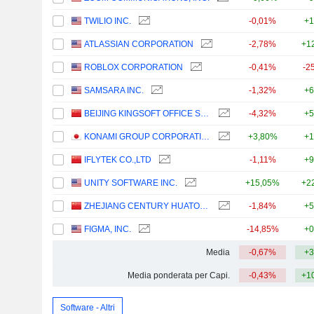
TWILIO INC.
-0,01%
+1
ATLASSIAN CORPORATION
-2,78%
+1
ROBLOX CORPORATION
-0,41%
-2
SAMSARA INC.
-1,32%
+6
BEIJING KINGSOFT OFFICE SOFTWARE, INC.
-4,32%
+5
KONAMI GROUP CORPORATION
+3,80%
+1
IFLYTEK CO.,LTD
-1,11%
+9
UNITY SOFTWARE INC.
+15,05%
+2
ZHEJIANG CENTURY HUATONG GROUP CO.,LTD
-1,84%
+5
FIGMA, INC.
-14,85%
+0
Media
-0,67%
+3
Media ponderata per Capi.
-0,43%
+1
Software - Altri