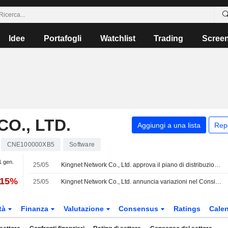
Idee
Portafogli
Watchlist
Trading
Scree
O., LTD.
Aggiungi a una lista
Rep
CNE100000XB5
Software
1 gen.
25/05
Kingnet Network Co., Ltd. approva il piano di distribuzione degli utili per il 2025
,15%
25/05
Kingnet Network Co., Ltd. annuncia variazioni nel Consiglio di Amministrazione
tà
Finanza
Valutazione
Consensus
Ratings
Calen