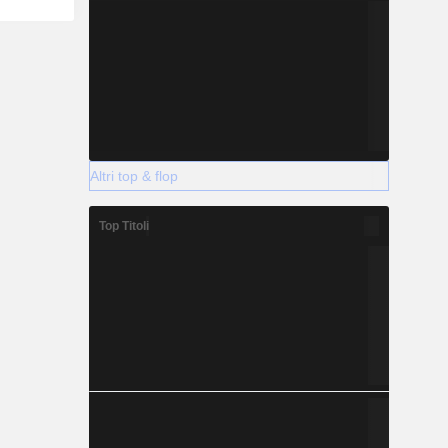
Altri top & flop
Top Titoli