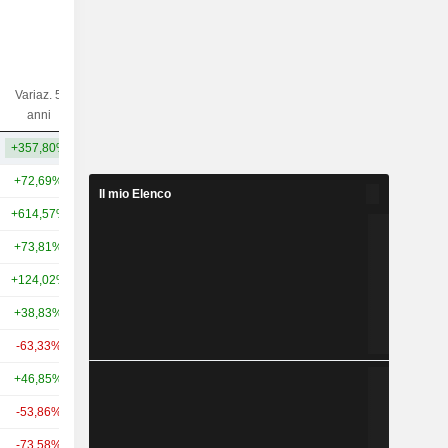
Variaz. 5
Variaz. 10
Capi.($)
anni
anni
+357,80%
+24,10%
5,62 Mrd
+72,69%
+762,42%
3.712 Mrd
Il mio Elenco
+614,57%
-
375 Mrd
+73,81%
-
81,62 Mrd
+124,02%
+1.271,23%
93,2 Mrd
+38,83%
+636,00%
77,74 Mrd
-63,33%
-
67,99 Mrd
+46,85%
+461,93%
43,47 Mrd
-53,86%
+50,20%
33,15 Mrd
-73,58%
-
29,7 Mrd