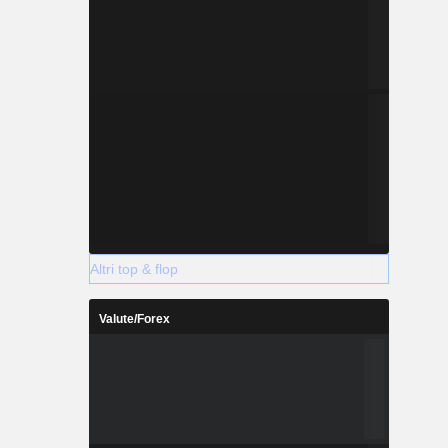
Altri top & flop
Valute/Forex