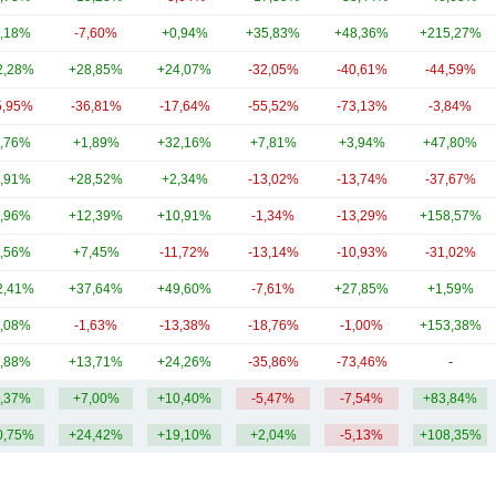
,18%
-7,60%
+0,94%
+35,83%
+48,36%
+215,27%
2,28%
+28,85%
+24,07%
-32,05%
-40,61%
-44,59%
5,95%
-36,81%
-17,64%
-55,52%
-73,13%
-3,84%
,76%
+1,89%
+32,16%
+7,81%
+3,94%
+47,80%
,91%
+28,52%
+2,34%
-13,02%
-13,74%
-37,67%
,96%
+12,39%
+10,91%
-1,34%
-13,29%
+158,57%
,56%
+7,45%
-11,72%
-13,14%
-10,93%
-31,02%
2,41%
+37,64%
+49,60%
-7,61%
+27,85%
+1,59%
,08%
-1,63%
-13,38%
-18,76%
-1,00%
+153,38%
,88%
+13,71%
+24,26%
-35,86%
-73,46%
-
,37%
+7,00%
+10,40%
-5,47%
-7,54%
+83,84%
0,75%
+24,42%
+19,10%
+2,04%
-5,13%
+108,35%