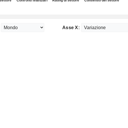
 settore
Confronti finanziari
Rating di settore
Consenso del settore
Asse X: