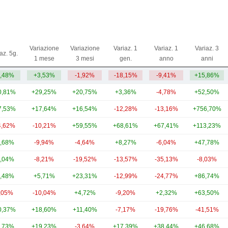
Variazione
Variazione
Variaz. 1
Variaz. 1
Variaz. 3
az. 5g.
1 mese
3 mesi
gen.
anno
anni
,48%
+3,53%
-1,92%
-18,15%
-9,41%
+15,86%
0,81%
+29,25%
+20,75%
+3,36%
-4,78%
+52,50%
7,53%
+17,64%
+16,54%
-12,28%
-13,16%
+756,70%
4,62%
-10,21%
+59,55%
+68,61%
+67,41%
+113,23%
,68%
-9,94%
-4,64%
+8,27%
-6,04%
+47,78%
,04%
-8,21%
-19,52%
-13,57%
-35,13%
-8,03%
,48%
+5,71%
+23,31%
-12,99%
-24,77%
+86,74%
,05%
-10,04%
+4,72%
-9,20%
+2,32%
+63,50%
0,37%
+18,60%
+11,40%
-7,17%
-19,76%
-41,51%
,73%
+19,23%
-3,64%
+17,39%
+38,44%
+46,68%