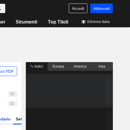
Accedi
Abbonati
ner
Strumenti
Top Titoli
Edizione Italia
Indici
Europa
America
Asia
ort PDF
CI
CI
dario
Settore