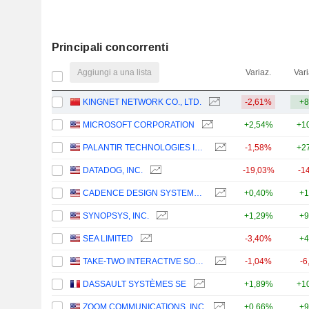
Principali concorrenti
Aggiungi a una lista
Variaz.
Vari
KINGNET NETWORK CO., LTD.
-2,61%
+8
MICROSOFT CORPORATION
+2,54%
+1
PALANTIR TECHNOLOGIES INC.
-1,58%
+2
DATADOG, INC.
-19,03%
-1
CADENCE DESIGN SYSTEMS, INC.
+0,40%
+1
SYNOPSYS, INC.
+1,29%
+9
SEA LIMITED
-3,40%
+4
TAKE-TWO INTERACTIVE SOFTWARE, INC.
-1,04%
-6
DASSAULT SYSTÈMES SE
+1,89%
+1
ZOOM COMMUNICATIONS, INC.
+0,66%
+9