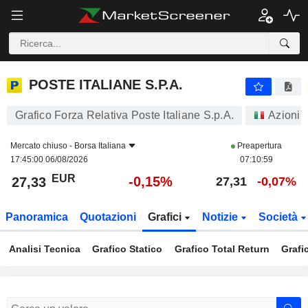
POSTE ITALIANE S.P.A.
27,33
€
-0,15%
POSTE ITALIANE S.P.A.
Grafico Forza Relativa Poste Italiane S.p.A.
Azioni
Mercato chiuso -
Borsa Italiana
Preapertura
17:45:00 06/08/2026
07:10:59
EUR
-0,15%
27,33
27,31
-0,07%
Panoramica
Quotazioni
Grafici
Notizie
Società
Analisi Tecnica
Grafico Statico
Grafico Total Return
Grafi