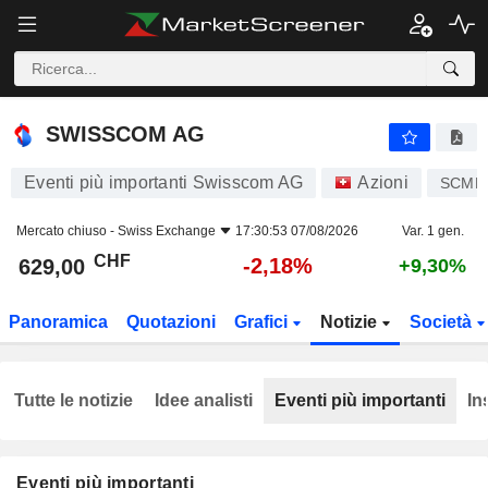
SWISSCOM AG
629,00
CHF
-2,18%
SWISSCOM AG
Eventi più importanti Swisscom AG
Azioni
SCMN
Mercato chiuso -
Swiss Exchange
17:30:53 07/08/2026
Var. 1 gen.
CHF
-2,18%
629,00
+9,30%
Panoramica
Quotazioni
Grafici
Notizie
Società
Tutte le notizie
Idee analisti
Eventi più importanti
In
Eventi più importanti