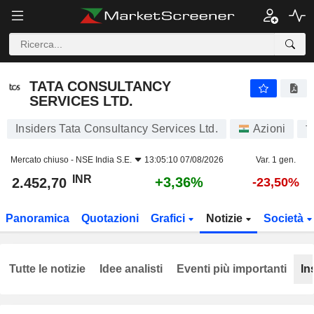
TATA CONSULTANCY SERVICES LTD.
2.452,70
₹
+3,36%
TATA CONSULTANCY
SERVICES LTD.
Insiders Tata Consultancy Services Ltd.
Azioni
T
Mercato chiuso -
NSE India S.E.
13:05:10 07/08/2026
Var. 1 gen.
INR
+3,36%
2.452,70
-23,50%
Panoramica
Quotazioni
Grafici
Notizie
Società
Tutte le notizie
Idee analisti
Eventi più importanti
In