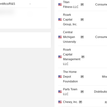
Titan
entifico/R&S
-
Consume
Fitness LLC
░░░ ░░░
-
Roark
Capital
Group, Inc.
Central
Michigan
Consume
University
Roark
Capital
Management
LLC
The Home
Depot
Mis
Foundation
Parts Town
Distributi
LLC
Chewy, Inc.
R