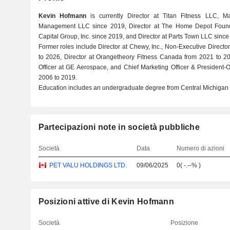
Kevin Hofmann
is currently Director at Titan Fitness LLC, M
Management LLC since 2019, Director at The Home Depot Founda
Capital Group, Inc. since 2019, and Director at Parts Town LLC since
Former roles include Director at Chewy, Inc., Non-Executive Directo
to 2026, Director at Orangetheory Fitness Canada from 2021 to 20
Officer at GE Aerospace, and Chief Marketing Officer & President-
2006 to 2019.
Education includes an undergraduate degree from Central Michigan U
Partecipazioni note in società pubbliche
Società
Data
Numero di azioni
PET VALU HOLDINGS LTD.
09/06/2025
0
(
-.--%
)
Posizioni attive di Kevin Hofmann
Società
Posizione