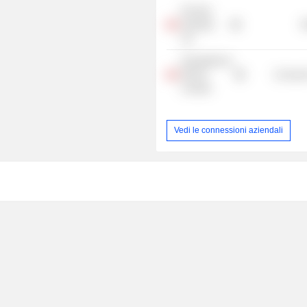
Pet Valu
Holdings
R
Ltd.
Orangetheory
Fitness
Consume
Canada
Vedi le connessioni aziendali