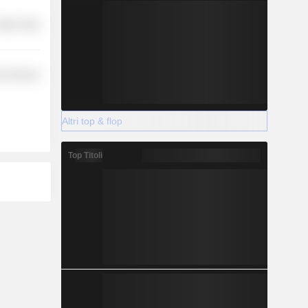
etail Trade
r Services
Altri top & flop
Top Titoli