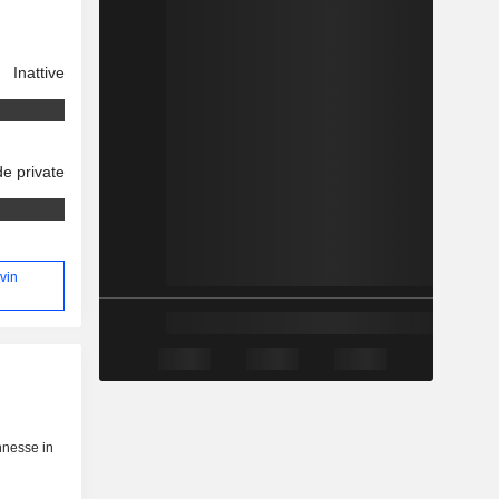
Inattive
e private
evin
nnesse in