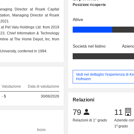
Posizioni ricoperte
anaging Director at Roark Capital
tion, Managing Director at Roark
Attive
 2021.
r at Pet Valu Holdings Ltd. from 2019
23, Chief Information & Technology
Online at The Home Depot, Inc. from
Società nel listino
Aziend
niversity, conferred in 1994.
Vedi nel dettaglio l'esperienza di K
Hofmann
Valutazione
Data di valutazione
- $
30/06/2026
Relazioni
79
11
Relazioni di 1° grado
Aziende co
1º grado
Inizio