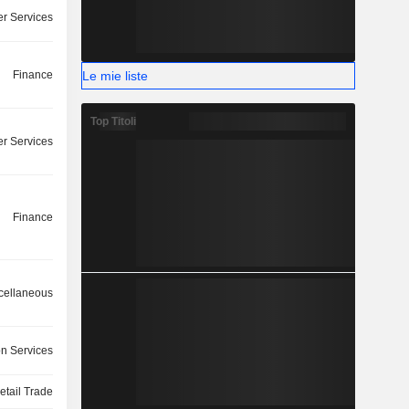
r Services
Le mie liste
Finance
Top Titoli
r Services
Finance
cellaneous
on Services
etail Trade