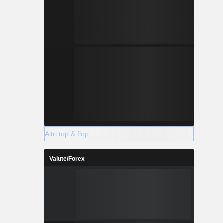
Altri top & flop
Valute/Forex