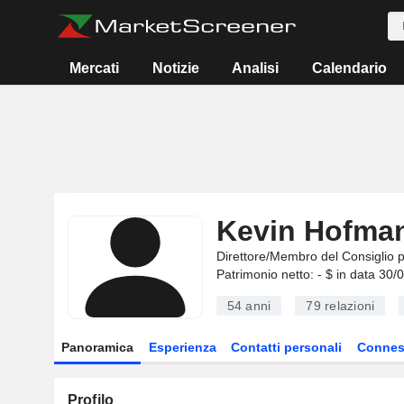
Mercati
Notizie
Analisi
Calendario
Kevin Hofma
Direttore/Membro del Consiglio 
Patrimonio netto: - $ in data 30/
54 anni
79
relazioni
Panoramica
Esperienza
Contatti personali
Connes
Profilo