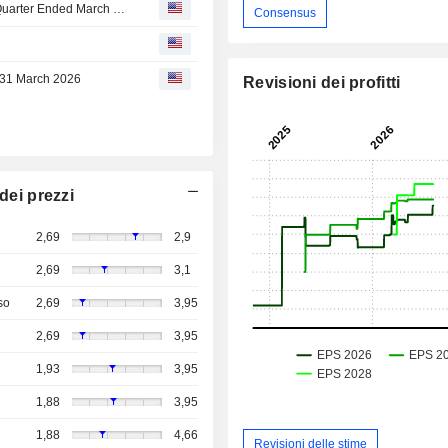
Ascopiave S.p.A. Reports Earnings Results for the First Quarter Ended March 31, 2026
Consensus
at 31 March 2026
Revisioni dei profitti
dei prezzi
2,69
2,9
2,69
3,1
so
2,69
3,95
2,69
3,95
1,93
3,95
1,88
3,95
1,88
4,66
Revisioni delle stime