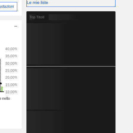
Le mie liste
uotazioni
Top Titoli