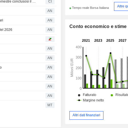
Ascopiave S.p.A. riporta i risultati degli utili per il primo semestre conclusosi il 30 giugno 2026
CI
Altre q
Tempo reale Borsa Italiana
AN
ari
AN
Conto economico e stime
 del 2026
AN
AN
AN
to
AN
AN
AN
AN
MT
Altri dati finanziari