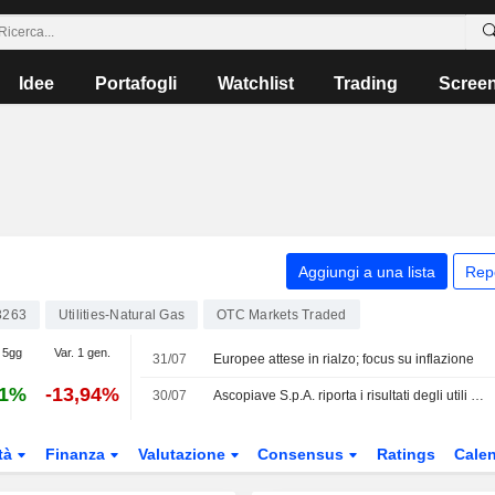
Idee
Portafogli
Watchlist
Trading
Scree
Aggiungi a una lista
Rep
3263
Utilities-Natural Gas
OTC Markets Traded
 5gg
Var. 1 gen.
31/07
Europee attese in rialzo; focus su inflazione
41%
-13,94%
30/07
Ascopiave S.p.A. riporta i risultati degli utili per il primo semestre conclusosi il 30 giugno 2026
tà
Finanza
Valutazione
Consensus
Ratings
Calen