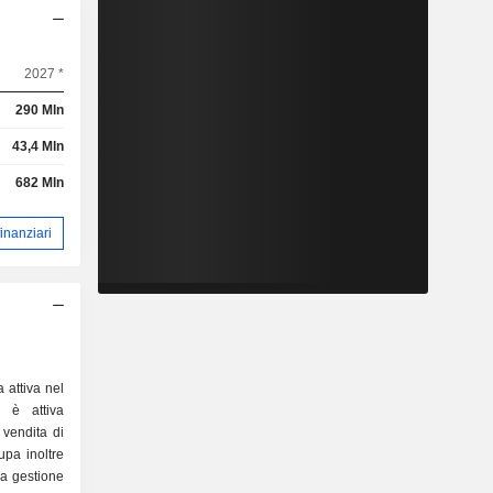
2027 *
290 Mln
43,4 Mln
682 Mln
 finanziari
 attiva nel
à è attiva
 vendita di
pa inoltre
lla gestione