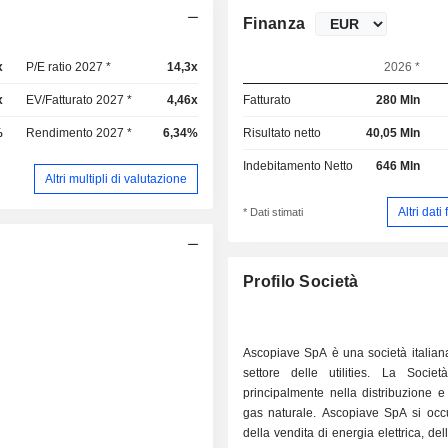
Finanza
x
P/E ratio 2027 *
14,3x
2026 *
x
EV/Fatturato 2027 *
4,46x
Fatturato
280 Mln
%
Rendimento 2027 *
6,34%
Risultato netto
40,05 Mln
Indebitamento Netto
646 Mln
Altri multipli di valutazione
Altri dati
* Dati stimati
Profilo Società
Ascopiave SpA è una società italiana
settore delle utilities. La Societ
principalmente nella distribuzione e
gas naturale. Ascopiave SpA si occu
della vendita di energia elettrica, de