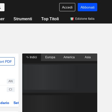
Accedi
Abbonati
ner
Strumenti
Top Titoli
Edizione Italia
Indici
Europa
America
Asia
ort PDF
AN
CI
dario
Settore
Derivati
ETF