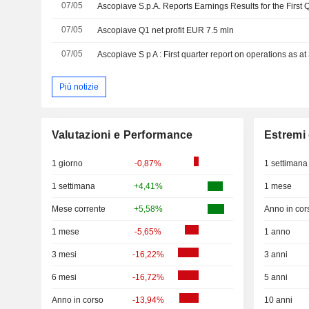
07/05
07/05
Ascopiave Q1 net profit EUR 7.5 mln
07/05
Ascopiave S p A : First quarter report on operations as 
Più notizie
Valutazioni e Performance
Estremi 
1 giorno
-0,87%
1 settimana
1 settimana
+4,41%
1 mese
Mese corrente
+5,58%
Anno in cor
1 mese
-5,65%
1 anno
3 mesi
-16,22%
3 anni
6 mesi
-16,72%
5 anni
Anno in corso
-13,94%
10 anni