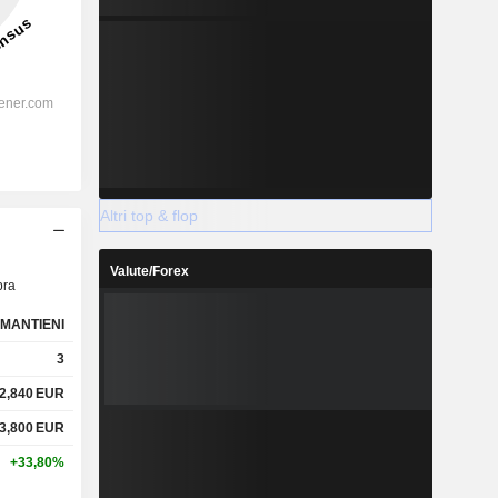
Altri top & flop
Valute/Forex
ra
MANTIENI
3
2,840
EUR
3,800
EUR
+33,80%