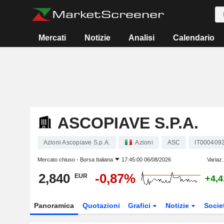
Mercati
Notizie
Analisi
Calendario
ASCOPIAVE S.P.A.
Azioni Ascopiave S.p.A.
Azioni
ASC
IT000409
Mercato chiuso -
Borsa Italiana
17:45:00 06/08/2026
Variaz.
2,840
-0,87%
EUR
+4,
Panoramica
Quotazioni
Grafici
Notizie
Socie