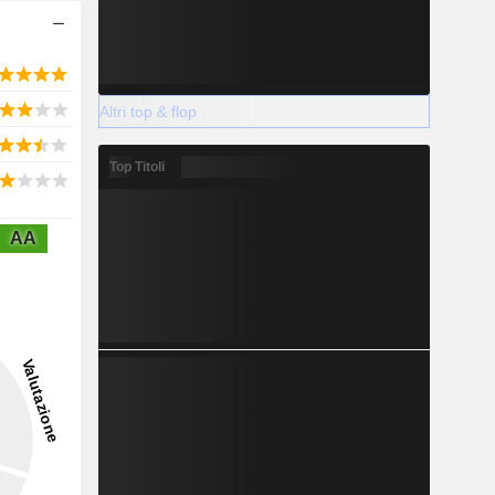
Altri top & flop
Top Titoli
AA