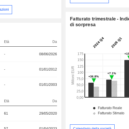
azioni
Fatturato trimestrale - Ind
di sorpresa
Età
Da
-
08/06/2026
-
01/01/2012
-
01/01/2003
Età
Da
61
29/05/2020
57
01/04/2023
Calendario della società