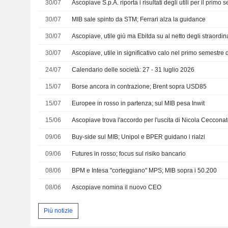
30/07
30/07
MIB sale spinto da STM; Ferrari alza la guidance
30/07
Ascopiave, utile giù ma Ebitda su al netto degli straordin
30/07
Ascopiave, utile in significativo calo nel primo semestre
24/07
Calendario delle società: 27 - 31 luglio 2026
15/07
Borse ancora in contrazione; Brent sopra USD85
15/07
Europee in rosso in partenza; sul MIB pesa Inwit
15/06
Ascopiave trova l'accordo per l'uscita di Nicola Ceccona
09/06
Buy-side sul MIB; Unipol e BPER guidano i rialzi
09/06
Futures in rosso; focus sul risiko bancario
08/06
BPM e Intesa "corteggiano" MPS; MIB sopra i 50.200
08/06
Ascopiave nomina il nuovo CEO
Più notizie