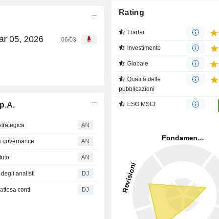
Rating
Trader
ar 05, 2026
06/03
Investimento
Globale
Qualità delle
pubblicazioni
.p.A.
ESG MSCI
strategica
AN
e e governance
AN
tuto
AN
gli analisti
DJ
ttesa conti
DJ