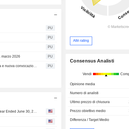
PU
PU
Altri rating
PU
31 marzo 2026
PU
Consensus Analisti
Rettifica calendario annuale degli eventi societari: revoca e nuova convocazione dell’Assemblea Ordinaria dei Soci
PU
Vendi
Comp
Opinione media
Numero di analisti
Ultimo prezzo di chiusura
Prezzo obiettivo medio
Ascopiave S.p.A. Reports Earnings Results for the Half Year Ended June 30, 2026
Differenza / Target Medio