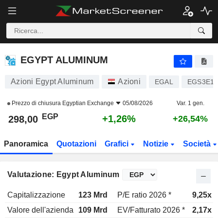
EGYPT ALUMINUM
298,00
£
+1,26%
EGYPT ALUMINUM
Azioni Egypt Aluminum
Azioni
EGAL
EGS3E18
Prezzo di chiusura
Egyptian Exchange
05/08/2026
Var. 1 gen.
EGP
+1,26%
298,00
+26,54%
Panoramica
Quotazioni
Grafici
Notizie
Società
Valutazione: Egypt Aluminum
Capitalizzazione
123 Mrd
P/E ratio 2026 *
9,25x
Valore dell'azienda
109 Mrd
EV/Fatturato 2026 *
2,17x