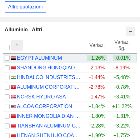
Altre quotazioni
Alluminio - Altri
Variaz.
V
Variaz.
5g.
EGYPT ALUMINUM
+1,26%
+0,01%
+
SHANDONG HONGQIAO ALUMINUM INDUSTRY HOLDING COMPANY LIMITED
-2,13%
-8,19%
+
HINDALCO INDUSTRIES LIMITED
-1,44%
+5,48%
+
ALUMINUM CORPORATION OF CHINA LIMITED
-2,78%
+0,78%
+
NORSK HYDRO ASA
-1,47%
+3,41%
+
ALCOA CORPORATION
+1,84%
+11,22%
+
INNER MONGOLIA DIAN TOU ENERGY CORPORATION LIMITED
+1,80%
+1,31%
+
TIANSHAN ALUMINUM GROUP CO.,LTD
+2,28%
+3,22%
+
HENAN SHENHUO COAL INDUSTRY AND ELECTRICITY POWER CO. LTD
+1,99%
+1,75%
+