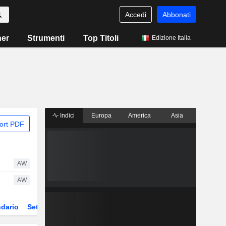
Accedi
Abbonati
ner
Strumenti
Top Titoli
Edizione Italia
Indici
Europa
America
Asia
ort PDF
AW
AW
dario
Settore
Derivati
ETF