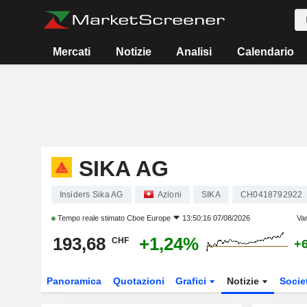
Mercati
Notizie
Analisi
Calendario
SIKA AG
Insiders Sika AG
Azioni
SIKA
CH0418792922
Tempo reale stimato
Cboe Europe
13:50:16 07/08/2026
Var
193,68
+1,24%
CHF
+
Panoramica
Quotazioni
Grafici
Notizie
Socie