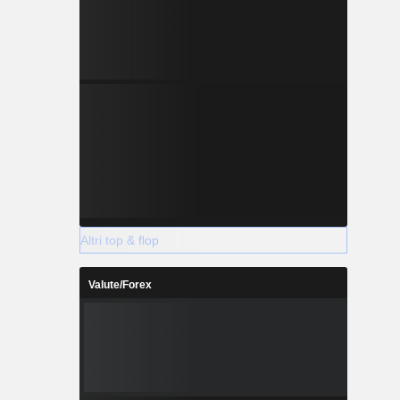
Altri top & flop
Valute/Forex