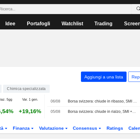
Idee
Portafogli
Watchlist
Trading
Scree
Aggiungi a una lista
Rep
Chimica specializzata
iaz. 5gg
Var. 1 gen.
06/08
Borsa svizzera: chiude in ribasso, SMI -0,23%
6,54%
+19,16%
05/08
Borsa svizzera: chiude in rialzo, SMI +0,61%
tà
Finanza
Valutazione
Consensus
Ratings
Calen