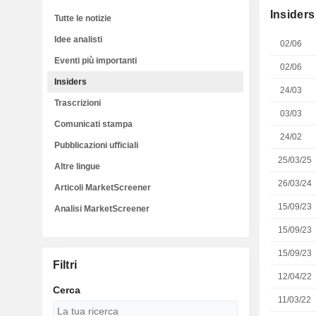
Insiders
Tutte le notizie
Idee analisti
02/06
Eventi più importanti
02/06
Insiders
24/03
Trascrizioni
03/03
Comunicati stampa
24/02
Pubblicazioni ufficiali
25/03/25
Altre lingue
26/03/24
Articoli MarketScreener
15/09/23
Analisi MarketScreener
15/09/23
15/09/23
Filtri
12/04/22
Cerca
11/03/22