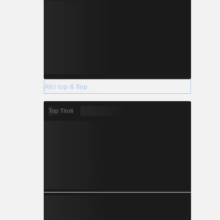
Altri top & flop
Top Titoli