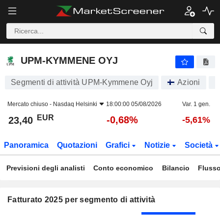
UPM-KYMMENE OYJ
23,40
€
-0,68%
UPM-KYMMENE OYJ
Segmenti di attività UPM-Kymmene Oyj
Azioni
U
Mercato chiuso -
Nasdaq Helsinki
18:00:00 05/08/2026
Var. 1 gen.
EUR
-0,68%
23,40
-5,61%
Panoramica
Quotazioni
Grafici
Notizie
Società
Previsioni degli analisti
Conto economico
Bilancio
Flusso
Fatturato 2025 per segmento di attività