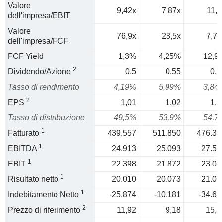
Valore
9,42x
7,87x
11,5
dell'impresa/EBIT
Valore
76,9x
23,5x
7,72
dell'impresa/FCF
FCF Yield
1,3%
4,25%
12,9
2
Dividendo/Azione
0,5
0,55
0,5
Tasso di rendimento
4,19%
5,99%
3,84
2
EPS
1,01
1,02
1,0
Tasso di distribuzione
49,5%
53,9%
54,7
1
Fatturato
439.557
511.850
476.34
1
EBITDA
24.913
25.093
27.51
1
EBIT
22.398
21.872
23.06
1
Risultato netto
20.010
20.073
21.04
1
Indebitamento Netto
-25.874
-10.181
-34.60
2
Prezzo di riferimento
11,92
9,18
15,1