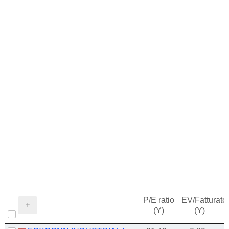
P/E ratio
EV/Fatturato
(Y)
(Y)