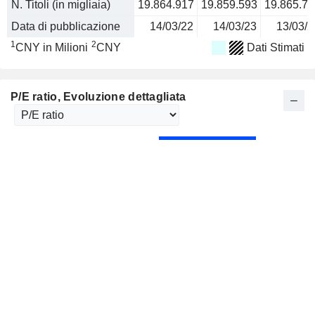
N. Titoli (in migliaia)
19.864.917
19.859.593
19.865.73
Data di pubblicazione
14/03/22
14/03/23
13/03/2
1
2
CNY in Milioni
CNY
Dati Stimati
P/E ratio
, Evoluzione dettagliata