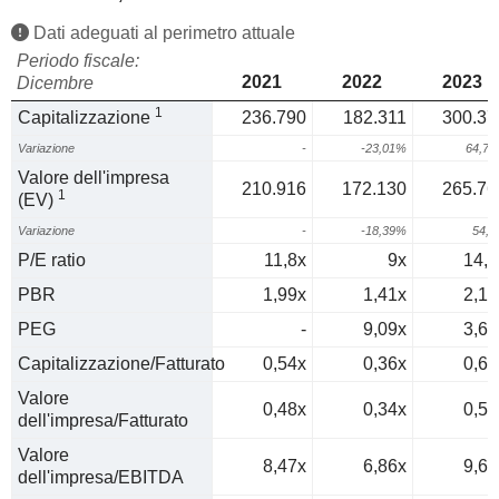
Dati adeguati al perimetro attuale
Periodo fiscale:
2021
2022
2023
Dicembre
1
Capitalizzazione
236.790
182.311
300.37
Variazione
-
-23,01%
64,7
Valore dell'impresa
210.916
172.130
265.76
1
(EV)
Variazione
-
-18,39%
54,
P/E ratio
11,8x
9x
14,3
PBR
1,99x
1,41x
2,14
PEG
-
9,09x
3,65
Capitalizzazione/Fatturato
0,54x
0,36x
0,63
Valore
0,48x
0,34x
0,56
dell'impresa/Fatturato
Valore
8,47x
6,86x
9,66
dell'impresa/EBITDA