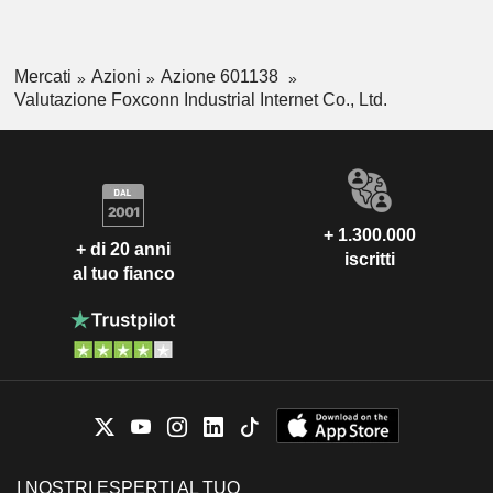
Mercati
Azioni
Azione 601138
Valutazione Foxconn Industrial Internet Co., Ltd.
+ 1.300.000
+ di 20 anni
iscritti
al tuo fianco
I NOSTRI ESPERTI AL TUO