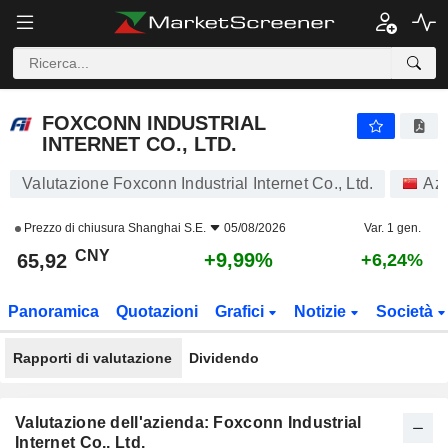
FOXCONN INDUSTRIAL INTERNET CO., LTD.
65,92
¥
+9,99%
FOXCONN INDUSTRIAL
INTERNET CO., LTD.
Valutazione Foxconn Industrial Internet Co., Ltd.
Azi
Prezzo di chiusura
Shanghai S.E.
05/08/2026
Var. 1 gen.
CNY
+9,99%
65,92
+6,24%
Panoramica
Quotazioni
Grafici
Notizie
Società
Rapporti di valutazione
Dividendo
Valutazione dell'azienda: Foxconn Industrial
Internet Co., Ltd.