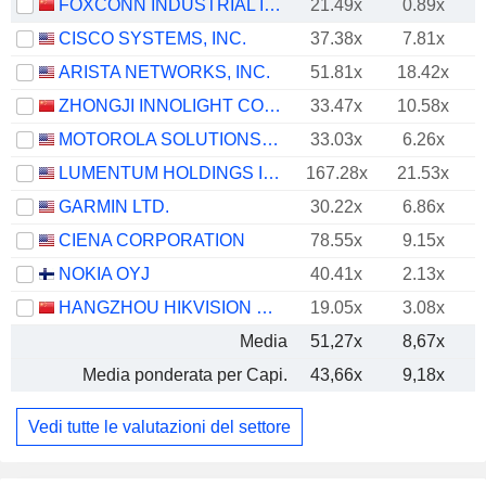
FOXCONN INDUSTRIAL INTERNET CO., LTD.
21.49x
0.89x
CISCO SYSTEMS, INC.
37.38x
7.81x
ARISTA NETWORKS, INC.
51.81x
18.42x
ZHONGJI INNOLIGHT CO., LTD.
33.47x
10.58x
MOTOROLA SOLUTIONS, INC.
33.03x
6.26x
LUMENTUM HOLDINGS INC.
167.28x
21.53x
GARMIN LTD.
30.22x
6.86x
CIENA CORPORATION
78.55x
9.15x
NOKIA OYJ
40.41x
2.13x
HANGZHOU HIKVISION DIGITAL TECHNOLOGY CO., LTD.
19.05x
3.08x
Media
51,27x
8,67x
Media ponderata per Capi.
43,66x
9,18x
Vedi tutte le valutazioni del settore