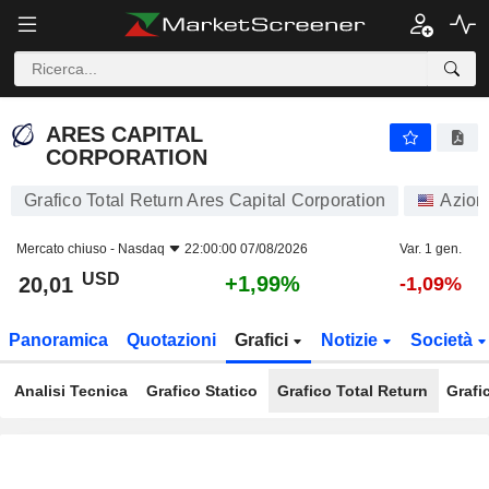
ARES CAPITAL CORPORATION
20,01
$
+1,99%
ARES CAPITAL
CORPORATION
Grafico Total Return Ares Capital Corporation
Azion
Mercato chiuso -
Nasdaq
22:00:00 07/08/2026
Var. 1 gen.
USD
+1,99%
20,01
-1,09%
Panoramica
Quotazioni
Grafici
Notizie
Società
Analisi Tecnica
Grafico Statico
Grafico Total Return
Grafi