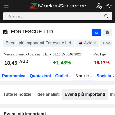
FORTESCUE LTD
18,45
$
+1,43%
FORTESCUE LTD
Eventi più importanti Fortescue Ltd
Azioni
FMG
Mercato chiuso -
Australian S.E.
08:10:15 06/08/2026
Var. 1 gen.
AUD
+1,43%
18,45
-16,17%
Panoramica
Quotazioni
Grafici
Notizie
Società
Tutte le notizie
Idee analisti
Eventi più importanti
In
Eventi più importanti